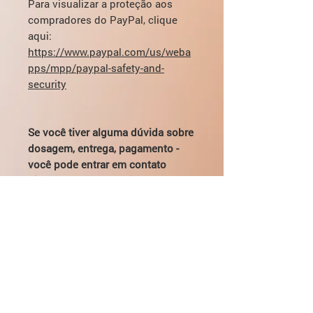
Para visualizar a proteção aos
compradores do PayPal, clique
aqui:
https://www.paypal.com/us/weba
pps/mpp/paypal-safety-and-
security
Se você tiver alguma dúvida sobre
dosagem, entrega, pagamento -
você pode entrar em contato
diretamente por e-mail:
mikhail@pharmamama.com ou
preencher
o formulário em nosso
site
.
Análogos da tiroxina
Triiodotironina (T3) ou liotironina é
Qual é a diferença entre T3 e T4?
freqüentemente usado para perda de