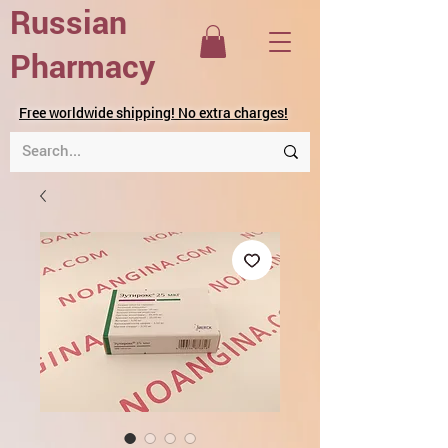
Russian
Pharmacy
Free worldwide shipping! No extra charges!