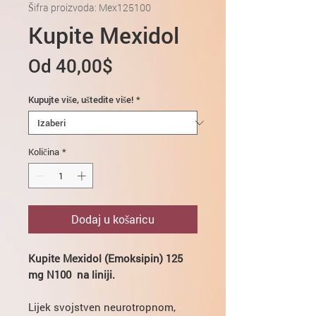
Šifra proizvoda: Mex125100
Kupite Mexidol
Cijena
Od
40,00$
s
Kupujte više, uštedite više!
*
popustom
Količina
*
Dodaj u košaricu
Kupite Mexidol (Emoksipin) 125
mg N100
na liniji.
Lijek svojstven neurotropnom,