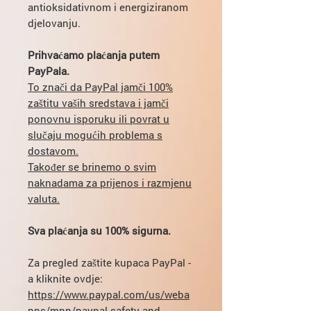
antioksidativnom i energiziranom
djelovanju.
Prihvaćamo plaćanja putem
PayPala.
To znači da PayPal jamči 100%
zaštitu vaših sredstava i jamči
ponovnu isporuku ili povrat u
slučaju mogućih problema s
dostavom.
Također se brinemo o svim
naknadama za prijenos i razmjenu
valuta.
Sva plaćanja su 100% sigurna.
Za pregled zaštite kupaca PayPal -
a kliknite ovdje:
https://www.paypal.com/us/weba
pps/mpp/paypal-safety-and-