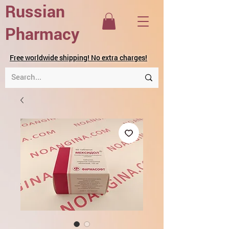
Russian
Pharmacy
Free worldwide shipping! No extra charges!