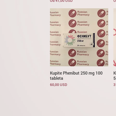
Cijena s popustom
C
Od
41,00 USD
O
Kupite Phenibut 250 mg 100
K
tableta
5
Cijena
C
60,00 USD
3