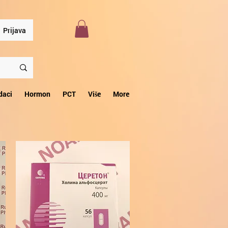
Prijava
daci
Hormon
PCT
Više
More