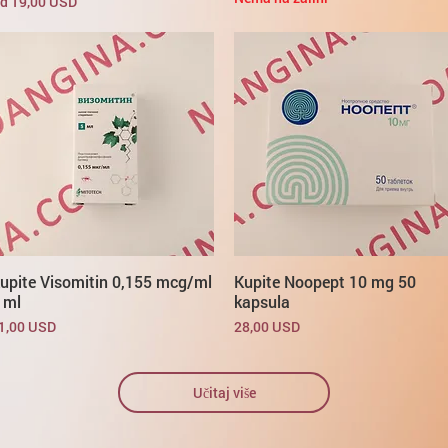
ijena s popustom
d
19,00 USD
upite Visomitin 0,155 mcg/ml
Kupite Noopept 10 mg 50
 ml
kapsula
ijena
Cijena
1,00 USD
28,00 USD
Učitaj više