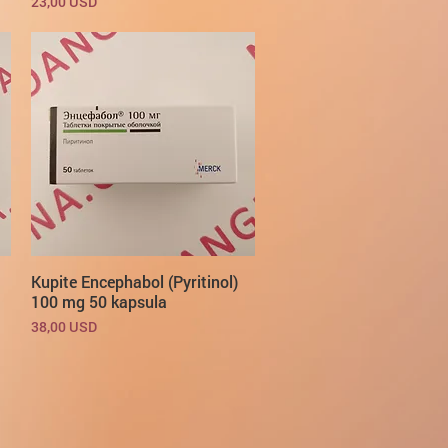
Cijena
23,00 USD
Kupite Encephabol (Pyritinol)
100 mg 50 kapsula
Cijena
38,00 USD