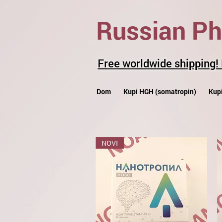
Russian P
Free worldwide shipping!
Dom
Kupi HGH (somatropin)
Kupi
NOVI