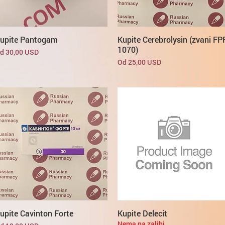
upite Pantogam
Kupite Cerebrolysin (zvani FP
1070)
ijena s popustom
d
30,00 USD
Cijena s popustom
Od
25,00 USD
upite Cavinton Forte
Kupite Delecit
Nema na zalihi