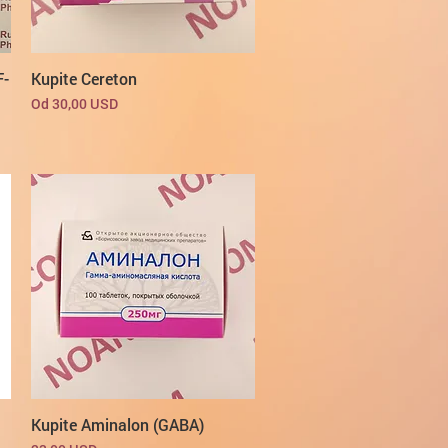
F-
Kupite Cereton
Cijena s popustom
Od
30,00 USD
Kupite Aminalon (GABA)