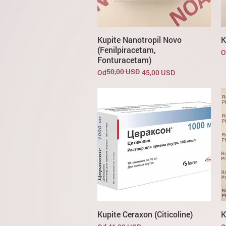
Kupite Nanotropil Novo
K
(Fenilpiracetam,
C
O
Fonturacetam)
50,00 USD
Redovna cijena
Cijena s popustom
Od
45,00 USD
Kupite Ceraxon (Citicoline)
K