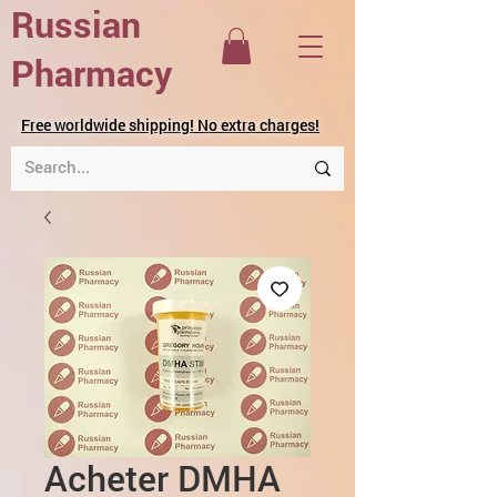
Russian
Pharmacy
Free worldwide shipping! No extra charges!
Acheter DMHA