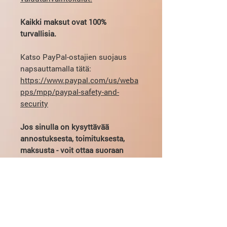
Kaikki maksut ovat 100%
turvallisia.
Katso PayPal-ostajien suojaus
napsauttamalla tätä:
https://www.paypal.com/us/weba
pps/mpp/paypal-safety-and-
security
Jos sinulla on kysyttävää
annostuksesta, toimituksesta,
maksusta - voit ottaa suoraan
yhteyttä sähköpostitse:
mikhail@pharmamama.com tai
täytä
verkkosivuillamme oleva
lomake
.