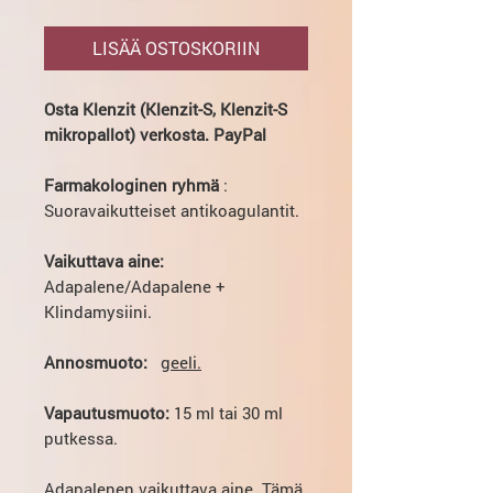
LISÄÄ OSTOSKORIIN
Osta Klenzit (Klenzit-S, Klenzit-S
mikropallot) verkosta. PayPal
Farmakologinen ryhmä
:
Suoravaikutteiset antikoagulantit.
Vaikuttava aine:
Adapalene/Adapalene +
Klindamysiini.
Annosmuoto:
geeli.
Vapautusmuoto:
15 ml tai 30 ml
putkessa.
Adapalenen vaikuttava aine. Tämä