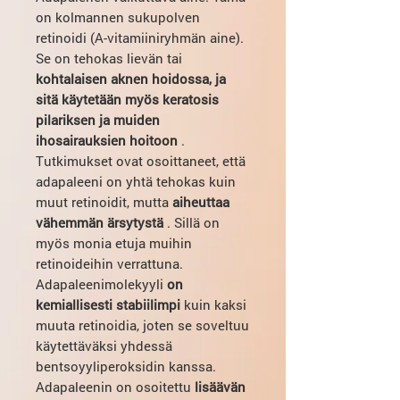
on kolmannen sukupolven
retinoidi (A-vitamiiniryhmän aine).
Se on tehokas lievän tai
kohtalaisen aknen hoidossa, ja
sitä käytetään myös keratosis
pilariksen ja muiden
ihosairauksien hoitoon
.
Tutkimukset ovat osoittaneet, että
adapaleeni on yhtä tehokas kuin
muut retinoidit, mutta
aiheuttaa
vähemmän ärsytystä
. Sillä on
myös monia etuja muihin
retinoideihin verrattuna.
Adapaleenimolekyyli
on
kemiallisesti stabiilimpi
kuin kaksi
muuta retinoidia, joten se soveltuu
käytettäväksi yhdessä
bentsoyyliperoksidin kanssa.
Adapaleenin on osoitettu
lisäävän