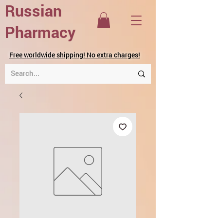
Russian
Pharmacy
Free worldwide shipping! No extra charges!