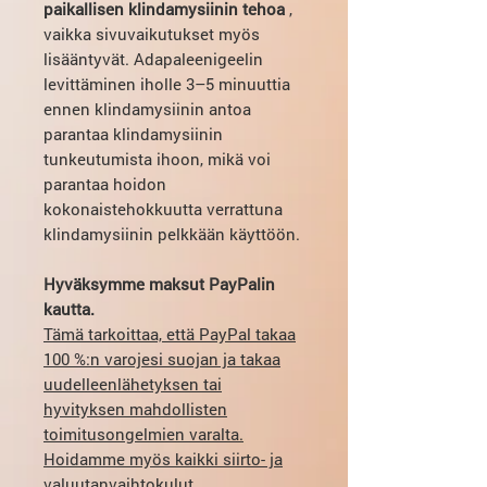
paikallisen klindamysiinin tehoa
,
vaikka sivuvaikutukset myös
lisääntyvät. Adapaleenigeelin
levittäminen iholle 3–5 minuuttia
ennen klindamysiinin antoa
parantaa klindamysiinin
tunkeutumista ihoon, mikä voi
parantaa hoidon
kokonaistehokkuutta verrattuna
klindamysiinin pelkkään käyttöön.
Hyväksymme maksut PayPalin
kautta.
Tämä tarkoittaa, että PayPal takaa
100 %:n varojesi suojan ja takaa
uudelleenlähetyksen tai
hyvityksen mahdollisten
toimitusongelmien varalta.
Hoidamme myös kaikki siirto- ja
valuutanvaihtokulut.