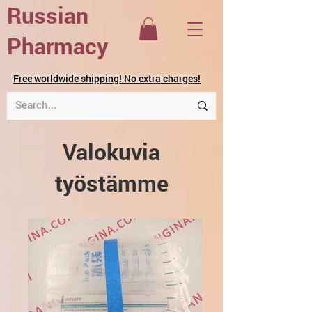
Russian
Pharmacy
Free worldwide shipping! No extra charges!
Valokuvia
työstämme