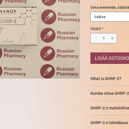
Osta enemmän, sääst
Valitse
Määrä
*
LISÄÄ OSTOSKO
What is GHRP-2?
Kasvuhormonia vapaut
Kuinka ottaa GHRP-2
sarjaan kytketystä 
kasvuhormonistimula
Yksin kurssi
jotka ovat vuorovai
GHRP-2:n mahdollise
Annostus on 1-2 mcg 
hypotalamuksen G-pro
2:n päivittäinen kok
.
GHRPeptide-2 on
teh
kanssa, ja se myös ak
riippuen jaetaan ko
GHRP-2:n tehokkuus
kasvuhormonin eritty
puolestaan johtaa l
ruiskutetaan ihonalai