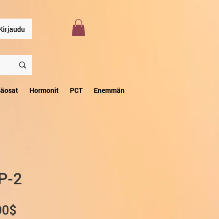
Kirjaudu
säosat
Hormonit
PCT
Enemmän
P-2
Alehinta
00$