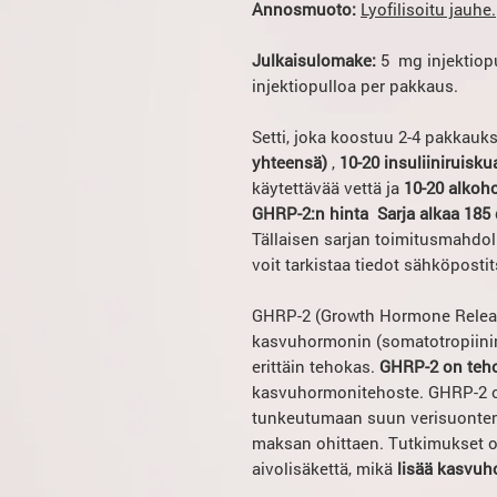
Annosmuoto:
Lyofilisoitu jauhe.
Julkaisulomake:
5 mg injektiopu
injektiopulloa per pakkaus.
Setti, joka koostuu 2-4 pakkauk
yhteensä)
,
10-20 insuliiniruisku
käytettävää vettä ja
10-20 alkoh
GHRP-2:n hinta
Sarja alkaa 185 
Tällaisen sarjan toimitusmahdoll
voit tarkistaa tiedot sähköpostit
GHRP-2 (Growth Hormone Releasi
kasvuhormonin (somatotropiinin)
erittäin tehokas.
GHRP-2 on teh
kasvuhormonitehoste. GHRP-2 on
tunkeutumaan suun verisuonten
maksan ohittaen. Tutkimukset ov
aivolisäkettä, mikä
lisää kasvuho