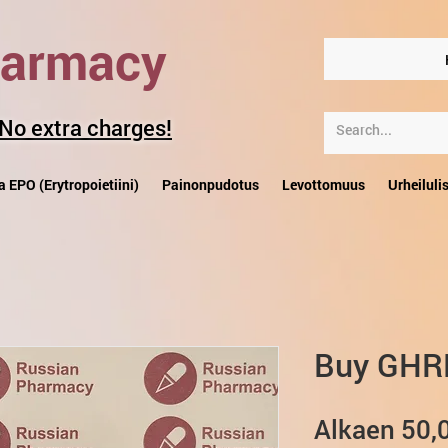
harmacy
 No extra charges!
a EPO (Erytropoietiini)
Painonpudotus
Levottomuus
Urheiluli
Buy GHR
Alkaen
50,