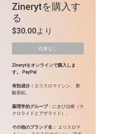
Zinerytを購入す
る
セ
$30.00
より
ー
ル
在庫なし
価
Zinerytをオンラインで購入しま
格
す。 PayPal
有効成分：
エリスロマイシン、 酢
酸亜鉛。
薬理学的グループ
：にきび治療（マ
クロライドとアザライド）。
その他のブランド名：
エリスロマ
イシン、 エリスロマイシン、 アボ