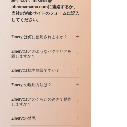
絡するか、mikhail @
pharmamama.comに連絡するか、
当社のWebサイトのフォームに記入
してください。
Zinerytは何に使用されますか？
ジネライトはにきびの
治療に使用され
Zinerytはどのようなバクテリアを
ます。
殺しますか？
ジネリットは、問題のある肌の状態を
にきびを治すために、あなたは最初に
Zinerytは抗生物質ですか？
大幅に改善する効果的な薬です。
皮膚の炎症を引き起こすバクテリアを
Zinerytは、その抗炎症作用、抗菌作
取り除く必要があります。にきびに対
Zinerytはにきび治療のための
併用療法
用、面皰溶解作用により
、かなり短時
する従来の抗菌剤は抗菌効果がありま
Zinerytの服用方法は？
です。
Zinerytの有効成分の1つ 抗生物
間でニキビを取り除く
ことができま
すが、それらの消毒特性は非常に弱い
質エリスロマイシンです。
す。
外部的に。
です：そのような準備の微生物は選択
Zinerytはどのくらいの速さで動作
調製した溶液を入れたボトルを下向き
的に除去し、いくつかの細菌を破壊
しますか？
に傾け、アプリケーターに軽く圧力を
し、他の細菌を残します。これは治療
かけて、患部の皮膚領域全体に
1日2
プロセスを遅らせます。
Zineryt治療の効果は
2週間ですでに明
Zinerytの禁忌
回
、朝（化粧をする前）と夕方（洗っ
らかになります
（場合によっては、4
た後）に薄層を塗ります。溶液の塗布
Zinerytはすべての微生物
を完全に破壊
日
後に改善が見られます）。治療の全