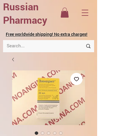
Russian
Pharmacy
Free worldwide shipping! No extra charges!