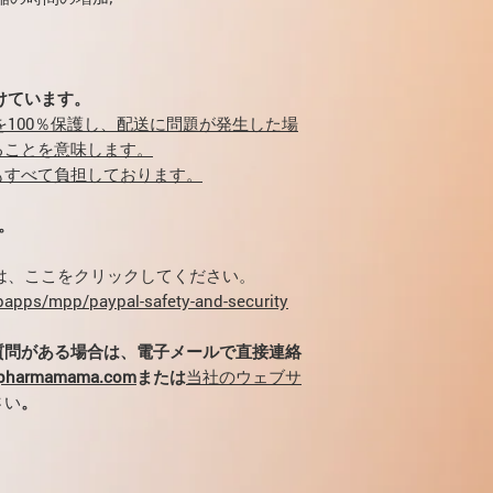
アンドロゲン受容
ンの放出を促進し
用もありますが、
とえば、
YK-1
付けています。
この
臨床試験
では、
金を100％保護し、配送に問題が発生した場
ることができます。
ることを意味します。
もすべて負担しております。
。
には、ここをクリックしてください。
apps/mpp/paypal-safety-and-security
質問がある場合は、電子メールで直接連絡
@pharmamama.com
または
当社のウェブサ
さい
。