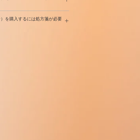
のSARMよりもはるかに効果的で
いようにしてください。用量をさらに
モン系が生成するものに取って代わ
ンドロゲンSARMの強力な用量と
れておらず、8週間の10 mgサイク
の結果は得られないが、副作用の
する場合、YK-11はSARMの原理
視できます。ただし、それが専らノ
のことに遭遇します。
ィン）は当社のウェブサイトから絶対
とが示されている。
す。それは細胞内の
アンドロゲン受
ィン）を購入するには処方箋が必要
としても、比例サプリメントが必要
た
はより強く感じる
でしょう。より
ます。
ヒドロテストステロンの副作用がな
リスタチンの放出を引き起こし
、そ
は、
筋肉の成長のみを対象とし、骨
より頻繁な運動の結果として、あ
受信が正式に禁止されていない世界
できます。
入学のサイクルは6から8
ンが筋肉の成長を妨げるのを防ぎ
ま
としないこと
です。筋肉が主要な支
スと筋力は大幅に増加します。
島国）に行われます。
せん！
最良の結果は、薬を
イブタモレン
お
伝的制限は無効になります。また、
長するときに高用量を使用する場
増加の結果として、あなたは
脂肪
11（ミオスティン）で荷物を受け取
ィン）を合法的に購入できます
処方箋
と組み合わせることによって達成す
酵素であるプロテインキナーゼの産
ながる可能性があり
ます。
きます。
しかし、LGD-4033
やカル
（税関が厳しい国への独自の配送チ
ブサイトに！
それは筋肉量の成長を促進するだけ
いるときほどではありません。
。
（ミオスティン）は必要ありません。
予防する手段でもあります。
の副作用のいずれかである可能性が
は重要になります
。薬が一度に2つ
シーに従って、何らかの理由でパッケー
年に日本で開発された新薬です。その化
を加速させたいユーザーは、この
筋肉に触れて、それらを成長させ
た場合は、返金を保証します。
も小惑星にはるかに近いものです。
問題はありません。しかし、加速され
同時にこの成長を調節するホルモ
間は若干長くなる場合があります
つの方法で動作します。
らない人は、筋肉の成長の恩恵を享
として、筋肉の成長は非常に顕著
妥当な範囲内にとどまり、クリスマ
い換えれば、筋形成を最小限に抑えるミ
それらを取り除くことができます。
て、あなたが一生懸命トレーニン
間を超えることはありません。
オスタチンは、体内の筋肉の成長
ロイドは、長期間服用すると脱毛を
印象的です。
増加の「遺伝的限界」を設定しま
がって、ユーザーはYK-11を使用
ミオスタニンを抑制します。その結果、
決できます。
の成長が得られます。
体ホルモンであり、体内に入ると、不足
与えませんが、それを制御する必要
用して、活性なアンドロゲン剤に
果を経験しているユーザーは、投与
-11をアクティブ化するために追加の
ります。正しい服用をしている人は
必要ありません。体内に入ると、
ことはできません。