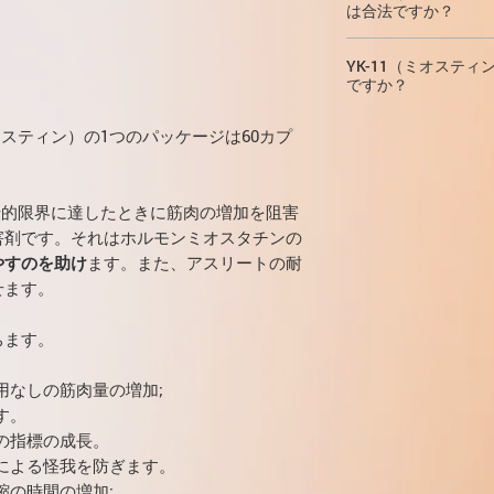
ほぼ同じ投与量で通常
は合法ですか？
30mgを超えな
ン）が、人間のホル
の低下は、絶対的なア
す。通常、SARMに慣
増やしても進行性
り、筋肉の成長を促進
比較して実際には無
ルを行う場合は、次
YK-11（ミオステ
可能性が高まるこ
に基づいて機能しま
YK-11（ミオステ
ルバデックスである
約2週間後、あな
に合法的に購入でき
ミオスティンは、ジ
容体
ですか？
に結合し、フォ
です。 YK-11の問題
多くの持ち上げと
配送は、メールの送
いため、単独で使用
れが次に
ミオスタチ
や靭帯の発達は対象
なたのフィットネ
のすべての国（主に
処方箋は必要ありま
週間
です。しかし、
す。したがって、遺
ミオスティン）の1つのパッケージは60カプ
持構造よりも速く成
エネルギー生産の
税関で問題なくYK-
YK-11（ミオステ
よび
リガンド
ロール
骨の強化に関与する
合。
これは怪我につ
を燃やすことがで
ることを保証します
なしで私たちのウェ
ることができます。
生を増加させます。
髪の伸び
ダリンを服用して
ャネルがあります）
後のPCT
YK-11
でなく、骨粗鬆症を
これは、負または正
あなたが得る筋肉
遺伝的限界に達したときに筋肉の増加を阻害
PayPal保護ポリ
YK-11は、2011
あります。髪の成長
の方法であなたの
ジが配達されなかっ
害剤です。それはホルモンミオスタチンの
学構造はCAPMより
YK-11の副作用に
るように命令し、
検疫により、配達時
やすのを助け
ます。また、アスリートの耐
このため、一度に2
た髪の成長が気に入
ンを抑制する結果
が、それでも配達は
せます。
YK-11は、言
受するので、すぐに
になります。そし
スセール中の配達時
オスチンです。ミ
さらに、一部のステ
グすれば、結果は
ちます。
を調節し、筋肉の
引き起こします。した
す。 YK-11は
して脱毛の問題を解
より積極的な筋肉
用なしの筋肉量の増加;
攻撃性の増加
YK-11は前駆
す。
攻撃性は体に影響を
している成分に作
があります。この効
の指標の成長。
変換します。 YK
量を減らす必要があ
による怪我を防ぎます。
コンポーネントは
この問題に直面する
縮の時間の増加;