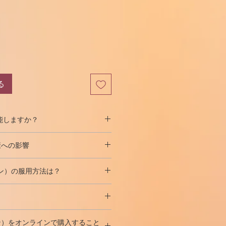
る
能しますか？
択的アンドロゲン受容体モジュレー
康への影響
。この化合物は、他の化合物よりも
的です。これには独自のメカニズム
うなプラスの効果があります。
用
があることが示されています。ジ
ィン）の服用方法は？
幅に増やします。
ン（DHT）の活性を抑制する可能性
ます。
イクルの通常の初心者用量です。
スタチンを活性化する可能性があり
ます。
る場合は、10 mg（朝は5 mg、夕方
肉の発達を促進します。
から始めて、その後15mgまで増やす
ストステロン誘導体である5-α-DHTで
ます。
るDHT（ジヒドロテストステロ
ィン）をオンラインで購入すること
であるアンドロゲンホルモンレベル