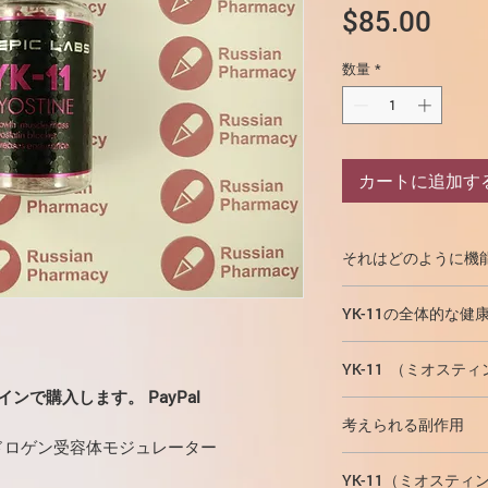
価
$85.00
格
数量
*
カートに追加す
それはどのように機
YK11は典型的な選
YK-11の全体的な健
ターではありません
はるかに強力で効果
YK-11には次のよ
があります。
同化作
YK-11 （ミオステ
あなたの強さを大
ヒドロテストステロ
ンで購入します。 PayPal
脂肪燃焼を加速し
5mgは最初のサ
があります。
フォリ
スタミナを増やし
考えられる副作用
SARMの経験があ
ます。
運動後の強力な筋
ドロゲン受容体モジュレーター
は残りの5 mg）
YK-11はジヒドロテ
自信と決意を高め
ことができます。
す。しかし、体内に入
YK-11（ミオステ
ステロイドの副作用