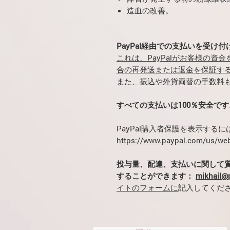
造血の改善。
PayPal経由での支払いを受け
これは、PayPalがお客様の資
合の再発送または返金を保証す
また、振込や外貨両替の手数料
すべての支払いは100％安全です
PayPal購入者保護を表示する
https://www.paypal.com/us/web
投与量、配達、支払いに関して
することができます：
mikhail
イトのフォームに
記入してくだ