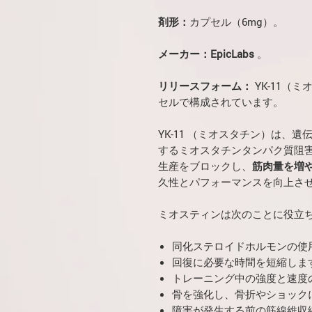
剤形：
カプセル（6mg）。
メーカー：EpicLabs
。
リリースフォーム：
YK-11（
セルで構成されています。
YK-11 （ミオスタチン）は、
するミオスタチンタンパク質阻
生産をブロックし、
筋肉量を増
久性とパフォーマンスを向上さ
ミオスティンは次のことに役立
同化ステロイドホルモンの使
回復に必要な時間を短縮しま
トレーニング中の強度と速度
骨を強化し、骨折やショック
障害が発生する前の筋線維収