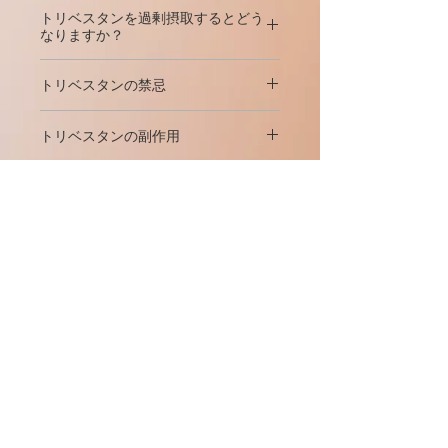
中、食後。
性欲の低下を含む勃起不全;
トリベスタンを過剰摂取するとどう
なりますか？
勃起不全および不妊症：
1-2タブ。 1
男性と女性の不妊症;
日3回。
症状：
消化不良障害（吐き気、嘔吐）
トリベスタンの禁忌
の発生の可能性。
インポテンス;
脂質異常症（総コレステロール値を下
トリベスタンは絶対大多数の人々に十
げるため）：
1日3回2錠。コース-少
治療：
対症療法。
トリベスタンの副作用
不感症;
分に許容されており、多くの禁忌はあ
なくとも3か月。繰り返されるコース-
りません。 いくつかの禁忌は次のと
医師の勧めによる。
メーカーが推奨する用量のトリベスタ
総コレステロールを減らすための
おりです。
トリベスタンの組成
ンという薬は、システムの血行動態、
脂質異常症;
末梢血、肝臓、腎臓の機能の状態に副
有効成分：
ハマビシエキス250mg
薬のすべての成分に対する過敏症;
作用はありません。
女性のためのトリベスタン
（原材料と抽出物の比率（35-45）：1
更年期症状;
+抽出剤-70％エタノール;プロトジオ
前立腺肥大症;
エストロゲンホルモンの産生を刺
考えられる唯一の副作用は 吐き気が
シンに関するフロスタノールサポニン
運動選手の同化ホルモンの生産。
女性はどのようにトリベスタンを服
激し、増加させます。性欲を高め
ありますが、それも非常にまれです。
用する必要がありますか？
の合計の含有量-112.5mg以上）。
重度の心血管疾患 または重度の不
る。
安定で制御不能な心血管疾患 およ
製造業者は（男性の治療計画と同じよ
補助物質：
MCC（微結晶性セルロー
この薬は、効力を改善し、テストステ
び腎障害（重度の腎不全（クレア
スポーツにおけるトリベスタン
年齢およびキャスト後のクライマ
うに）
1日3回2〜3ヶ月間1〜2錠を推
ス）（Avicel pH101）-287 mg;コロイ
ロン合成を増加させ、男性の性欲を増
チニンCl <25 ml / minまたはクレア
ックスで起こりうる症状に対する
奨しています。
ダル二酸化ケイ素-6mg;ポビドン（コ
ステロイドのみの使用は、テストステ
加させ、性行動と性的活動のいくつか
チニン≥180µmol / l）;
プラスの効果。
アスリートはどのようにトリベスタ
リドンK25）-30 mg;クロスポビドン
ロンホルモンの産生の減少につながる
の他の指標を助けるのに役立ちま
ンを服用する必要がありますか？
ホルモン性不妊症の場合、トリベスタ
（ポリプラスドンXL）-40 mg;ステア
可能性があり、時には一般的に産生の
す。
ピーナッツタンパク質または大豆
女性の内分泌機能に治療効果があ
ンは月経周期の5日目から14日目また