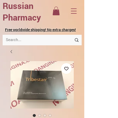
Russian
Pharmacy
Free worldwide shipping! No extra charges!