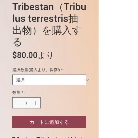
Tribestan（Tribu
lus terrestris抽
出物）を購入す
る
セ
$80.00
より
ー
選択数量(購入より、保存!)
*
ル
価
格
数量
*
カートに追加する