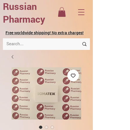
Russian
Pharmacy
Free worldwide shipping! No extra charges!