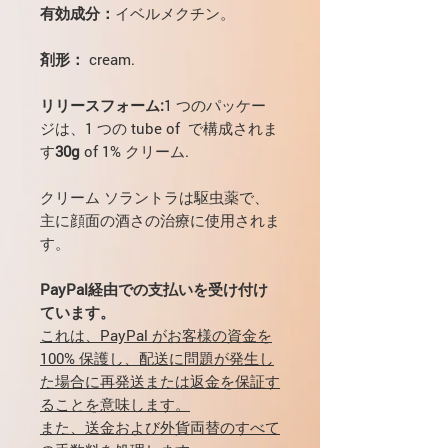
有効成分：
イベルメクチン。
剤形：
cream.
リリースフォーム:
1 つのパッケー
ジは、1 つの tube оf で構成されま
す
30g
of 1% クリーム.
クリーム ソラントラは駆虫薬で、
主に顔面の酒さの治療に使用されま
す。
PayPal経由での支払いを受け付け
ています。
これは、PayPal がお客様の資金を
100% 保護し、配送に問題が発生し
た場合に再発送または返金を保証す
ることを意味します。
また、送金および外貨両替のすべて