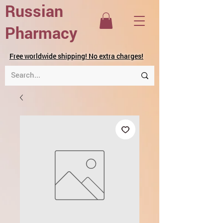
Russian
Pharmacy
Free worldwide shipping! No extra charges!