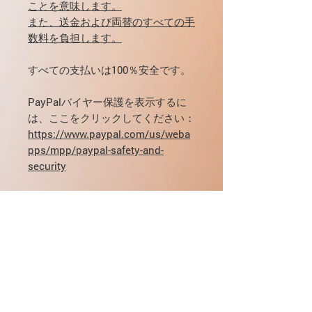
ことを意味します。
また、送金および両替のすべての手
数料を負担します。
すべての支払いは100％安全です。
PayPalバイヤー保護を表示するに
は、ここをクリックしてください：
https://www.paypal.com/us/weba
pps/mpp/paypal-safety-and-
security
投与量、配送、支払いに関してご質
問がある場合は、
mikhail@noangina.comに電子メー
ルで直接連絡するか
、当社のWebサ
イトのフォームに
記入して
ください
。