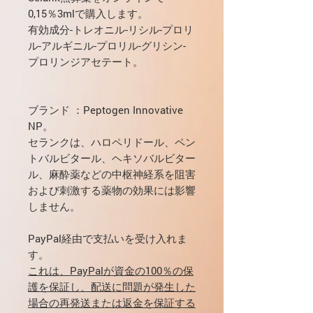
0,15％3mlで購入します。
有効成分-トレオニル-リシル-プロリ
ル-アルギニル-プロリル-グリシン-
プロリンジアセテート。
ブランド
：Peptogen Innovative
NP。
セランク
は、ハロペリドール、ペン
トバルビタール、ヘキソバルビター
ル、麻酔薬などの中枢神経系を阻害
および刺激する薬物の効果には影響
しません。
PayPal経由で支払いを受け入れま
す。
これは、PayPalが資金の100％の保
護を保証し、配送に問題が発生した
場合の再発送または返金を保証する