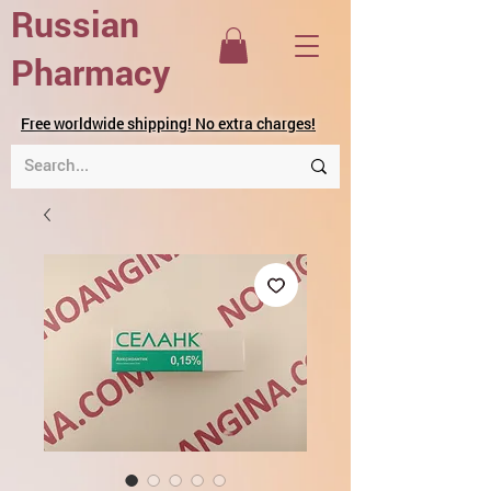
Russian
Pharmacy
Free worldwide shipping! No extra charges!