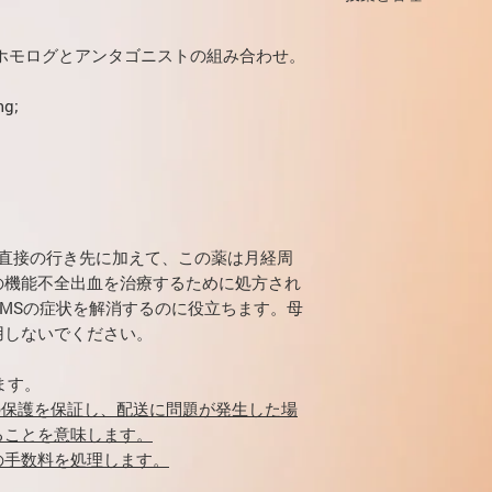
似体であり、デソゲ
ン、弱いアンドロゲ
内部。
た顕著なプロゲスト
ホモログとアンタゴニストの組み合わせ。
経口摂取すると、デ
します。レギュロン
ほぼ完全に吸収されま
血漿中のHDL濃度を
ピルの服用は月経周
g;
されます。これは、
影響しません。薬の
します。 /可能であ
代謝産物です。 2 ng 
幅に減少し（最初の
ピル服用後1.5時間
化され、皮膚に有益
62〜81％です。
る場合）尋常性）。
最後の錠剤をパッケ
憩が取られ、その間
こります。
。直接の行き先に加えて、この薬は月経周
分布。
の機能不全出血を治療するために処方され
MSの症状を解消するのに役立ちます。母
7日間の休憩の後の
用しないでください。
週間後、同じ曜日に
3-ケト-デソゲスト
の薬剤の服用が再開
ンパク質、主にアル
このピルレジメンは
ます。
Vdは1.5 l / kgです。
す。
0％の保護を保証し、配送に問題が発生した場
ることを意味します。
の手数料を処理します。
入場規則を遵守する
代謝。