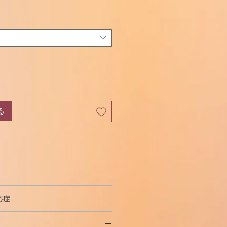
る
妊薬の組み合わせであり、その主な
ロピンの合成を阻害し、排卵を抑制
に、子宮頸管粘液の粘度を上げるこ
を通る精子の動きが遅くなり、子宮
応症
受精卵の着床を妨げます。エチニル
、内因性エストラジオールの合成類