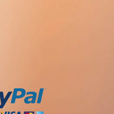
される3-ケト-デソゲストレルに加
形成されます：3α-OH-デソゲスト
ストレル、3α-OH-5α-H-デソゲスト
物） 。それらは薬理学的活性を持た
（代謝の第二段階）により、極性代
のタブ。月経周期の1日目から開始
クロニド）に変換されます。血漿ク
。この場合、追加の避妊法を使用す
分/ kgです。
。薬の服用は月経の2日目から5日目
、この場合、薬を使用する最初のサ
用した最初の7日間に追加の避妊法
ります。月経開始後5日以上経過し
経まで薬の服用開始を延期する必要
ルの平均T1 / 2は30時間です。代謝
から排出されます（4：6の比率）。
クルの後半に設定されます。この時
ゲストレルのレベルは2〜3倍増加しま
医師に相談した後、生後21日以内に