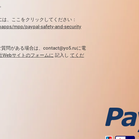
維持されます。
。
肝臓および腸壁で形成
るには、ここをクリックしてください：
えて、他の代謝産物が
apps/mpp/paypal-safety-and-security
初回投与
レル、3β-OH-デソゲ
レル（第一相代謝産
ず、部分的に、抱合
レセプションの最初
謝物（硫酸塩とグル
がある場合は、contact@yo5.ruに電
する必要があります
リアランスは約2 ml /
社Webサイトのフォームに
記入し
てくだ
る必要はありません
まで開始できますが
イクルでは、薬を服
を適用する必要があ
導出。
ている場合、次の月
があります。
3-ケト-デソゲストレ
物は、腎臓および腸
安定した濃度はサイ
出産後の薬の服用
点で、3-ケト-デソ
す。
非授乳中の女性は、