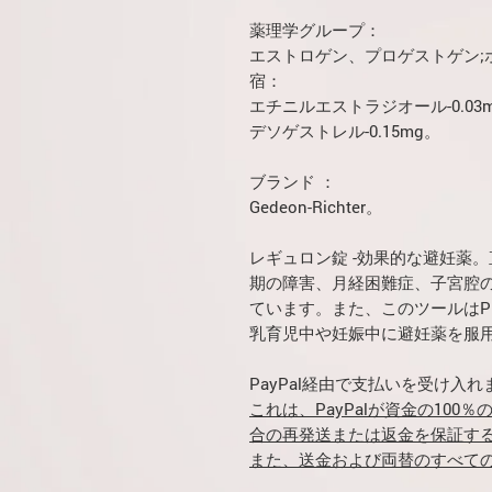
薬理学グループ：
エストロゲン、プロゲストゲン;
宿：
エチニルエストラジオール-0.03m
デソゲストレル-0.15mg。
ブランド
：
Gedeon-Richter。
レギュロン錠
-効果的な避妊薬
期の障害、月経困難症、子宮腔
ています。また、このツールはP
乳育児中や妊娠中に避妊薬を服
PayPal経由で支払いを受け入れ
これは、PayPalが資金の10
合の再発送または返金を保証す
また、送金および両替のすべて