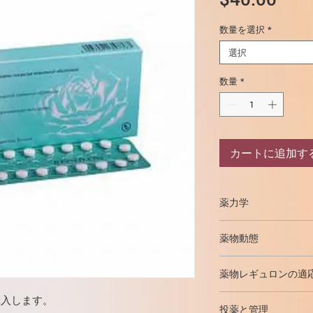
格
数量を選択
*
選択
数量
*
カートに追加す
薬力学
レギュロンは経口避
薬物動態
避妊効果はゴナドト
することです。さら
デソゲストレル
とにより、子宮頸管
薬物レギュロンの適
内膜の状態の変化が
避妊。
購入します。
エストラジオールは
吸引。
投薬と管理