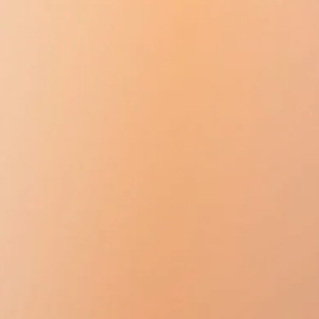
ストレルは、内因性プロゲステロ
ンおよびアナボリック活性に類似し
ゲンおよび抗エストロゲン効果を有
ソゲストレルは消化管から迅速かつ
は脂質代謝に有益な効果があります-
す。 3-ケト-デソゲストレルに代謝
増加させますが、LDLの含有量には
期の1日目から始まり、1タブを服用
デソゲストレルの生物学的に活性な
使用の背景には、毎月の失血量が大
れば、同じ時刻に21日間。
/ mlの血清中の平均Cmax、Tmax-
月経過多を伴う）、月経周期が正常
。薬物のバイオアベイラビリティは
な効果があります（特ににきびがあ
ージから取り出した後、7日間の休
、薬物の中止により月経様出血が起
次の日（最初の錠剤を摂取してから4
）、21錠を含む次のパッケージから
レルは、性ホルモンを結合する血漿タ
されます（出血がなくても）停止。
ブミンとグロブリンに結合します。
、避妊の必要がある限り従われま
場合、避妊効果は7日間の休憩の間