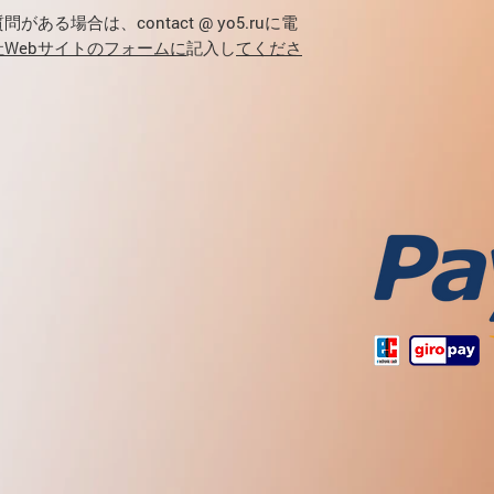
分に対するアレル
タンパク質の加水
る場合は、contact @ yo5.ruに電
合、デキストロー
解を減らします。
す。意識が回復し
社Webサイトのフォームに
記入し
てくださ
低血糖症（低血糖
脂肪分解を減らし
ために炭水化物が
ます。
されます。
破損または粉砕さ
製剤の保管条件に
合
インスリンが透明