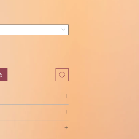
セ
り
ー
ル
価
格
る
0 Uに相当する3 mlの溶液が含ま
常のヒトホルモンとはわずかに異なるた
始め、患者は注射後すぐに食事を開
アスパルト100 Uが含まれていま
スリンと比較して、NovoRapid