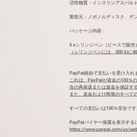
活性物質：インスリンアスパル
製造元：ノボノルディスク、デ
パッケージ内容：
5 xシリンジペン（ピースで販売
（シリンジペンには、300 IUに
PayPal経由で支払いを受け入れ
これは、PayPalが資金の10
合の再発送または返金を保証す
また、送金および両替のすべて
すべての支払いは100％安全です
PayPalバイヤー保護を表示す
https://www.paypal.com/us/web