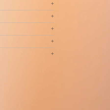
しています。糖尿病患者は食事後に
他の物質の細胞取り込みの増加;
し、夜間の低血糖の量と重症度が低
の活性化;
セリン、フェノール、メタクレゾー
の炭水化物の含有量に応じて計算さ
、薬物のより強力な効果が含まれま
の強度の増加—インスリンは、グル
ナトリウム、リン酸二ナトリウム二
、ストレス、発熱を伴う病気で線
とんどの糖尿病患者がその投与量を
ゲンに重合することにより、肝臓
リウム、塩酸、水
す。
は、前腹壁、大腿部、肩、三角筋または
を強制的に貯蔵させます。
されます。脂肪異栄養症のリスクを
下—非炭水化物性のさまざまな物質
解剖学的領域内で注射部位を絶えず
び脂肪）からのグルコースの肝臓
定の用量は確立されていませんが、
な作用は、他のインスリンと同様に、血
ます。すべてのインスリン製剤と同
ます。
して過剰な用量が投与されると、低
胞膜の透過性を大幅に改善し、グル
皮下
投与は、他の領域への投与と比
る可能性があります。
、グルコース分解反応を活性化し、
は、個人使用のみを目的としています。
を提供します。
ーゲンの蓄積を増加させ、脂肪とタ
ンジペンを補充しないでください。
イシンとバリン）の細胞への取り
激します。
。
用は、購入するパッケージの数によって
スまたは糖分を含む食物を摂取す
マグネシウム、リン酸塩の細胞へ
の注文をご希望の場合は、メールでお
ずかな低血糖を排除できます。し
透明で無色になった場合、または凍結さ
す。
ail@russianpharmacy.net
患者は、糖分を含む製品を常に携
できません。
パク質生合成を強化します。
めします。
れに続くエステル化を促進します-
は、インスリンはグルコースのト
場合、患者が意識を失っている場
用しないでください
変換に寄与します。インスリンが
ら1 mgのグルカゴンを筋肉内または皮
ことが起こります-脂肪の動員。
ブドウ糖（ブドウ糖）の静脈内溶
があります。グルカゴンを投与し
ルトまたはノボラピッドの他の成
分後に患者が意識を取り戻さない場