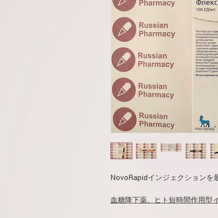
NovoRapidインジェクショ
血糖降下薬、ヒト短時間作用型