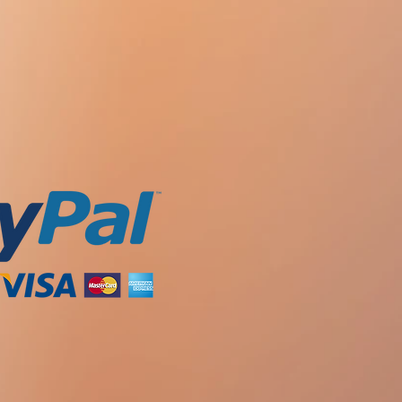
ギー（過敏症）の場合;
分解を阻害します-タンパク質の分
スを静脈内注射することも必要で
た後、患者は低血糖の再発を防ぐ
）を開始する場合;
ます-血中の脂肪酸の流れを減らし
豊富な食物を摂取することが推奨
れている場合;
違反した場合、または凍結した場
で無色でなくなった場合。