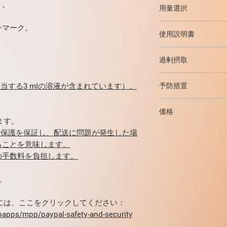
代謝効果
す。
ト。
はより良い結果を示
用量選択
グルコースおよび
グルコースを安定化
重要な解糖系酵素
その他の成分：グリ
適切な量は、食物中
ンマーク。
下します。利点には
グリコーゲン合成
ル、塩化亜鉛、塩化
使用説明書
れます。
重度の運動
す。これにより、ほ
コースをグリコー
水和物、水酸化ナト
量が増加
し
ます。
減らすことができま
製剤NovoRapid
と筋肉にブドウ糖
過剰摂取
部の領域に
皮下
注射
糖新生の強度の低
減らすために、同じ
）
（タンパク質およ
過剰摂取に必要な特
NovoRapidの主
変更する必要があり
相当する3 mlの溶液が含まれています）。
予防措置
での形成が減少し
患者のニーズに関連
糖値の低下です。細
様に、前腹部壁への
血糖が徐々に発症す
コースが内部に入り
NovoRapidと針
較してより速い吸収
同化作用
価格
筋肉と肝臓のグリコ
カートリッジにシリ
アミノ酸（特にロ
ます。
ンパク質の合成を刺
込みを促進します
NovoRapidの費
患者は、グルコー
0％の保護を保証し、配送に問題が発生した場
カリウムイオン、
異なります。 個別
ることにより、わ
ることを意味します。
NovoRapidは、
の輸送を促進しま
問い合わせください：mikh
たがって、糖尿病
の手数料を負担します。
れている場合は使用
DNA複製とタン
帯することをお勧
脂肪酸の合成とそ
。
脂肪組織と肝臓で
重度の低血糖症の
NovoRapidを使
リグリセリドへの
合、0.5 mgか
るには、ここをクリックしてください：
不足すると、逆の
下に注射するか、
apps/mpp/paypal-safety-and-security
液を注射する必要
インスリンアスパ
抗異化作用
てから10〜15