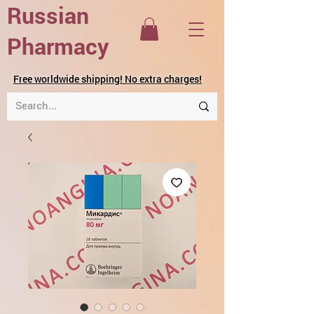
Russian
Pharmacy
Free worldwide shipping! No extra charges!