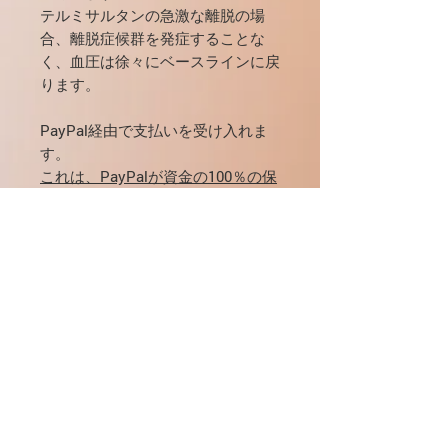
テルミサルタンの急激な離脱の場
合、離脱症候群を発症することな
く、血圧は徐々にベースラインに戻
ります。
PayPal経由で支払いを受け入れま
す。
これは、PayPalが資金の100％の保
護を保証し、配送に問題が発生した
場合の再発送または返金を保証する
ことを意味します。
また、送金および両替のすべての手
数料を処理します。
すべての支払いは100％安全です。
PayPalバイヤー保護を表示するに
は、ここをクリックしてください：
https://www.paypal.com/us/weba