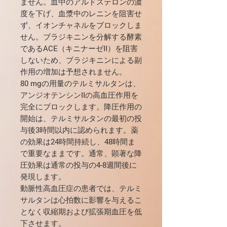
ません。血中のアルドステロンの濃
度を下げ、血漿中のレニンを阻害せ
ず、イオンチャネルをブロックしま
せん。ブラジキニンを分解する酵素
であるACE（キニナーゼII）を阻害
しないため、ブラジキニンによる副
作用の増加は予想されません。
80 mgの用量のテルミサルタンは、
アンジオテンシンIIの高血圧作用を
完全にブロックします。降圧作用の
開始は、テルミサルタンの最初の投
与後3時間以内に認められます。薬
の効果は24時間持続し、48時間ま
で重要なままです。通常、顕著な降
圧効果は通常の投与の4-8週間後に
発現します。
動脈性高血圧症の患者では、テルミ
サルタンは心拍数に影響を与えるこ
となく収縮期および拡張期血圧を低
下させます。