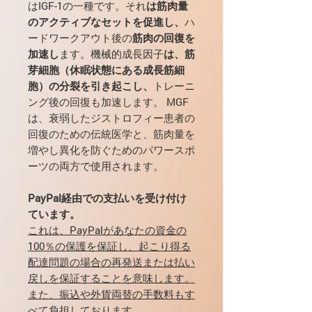
はIGF-1の一種です。それ
は筋肉量
のアクティブなセットを促進し、
ハ
ードワークアウト後の
筋肉の回復を
加速し
ます。機械的成長因子
は、筋
芽細胞（休眠状態にある成長筋細
胞）の分裂を引き起こし、
トレーニ
ング後の回復も加速します。 MGF
は、衰弱したジストロフィー患者の
回復のための伝統医学と、筋肉量を
増やし異化を防ぐためのパワースポ
ーツの両方で使用されます。
PayPal経由での支払いを受け付け
ています。
これは、PayPalがあなたの資金の
100％の保護を保証し、起こり得る
配達問題の場合の再発送または払い
戻しを保証することを意味します。
また、振込や外貨両替の手数料もす
べて負担しております。