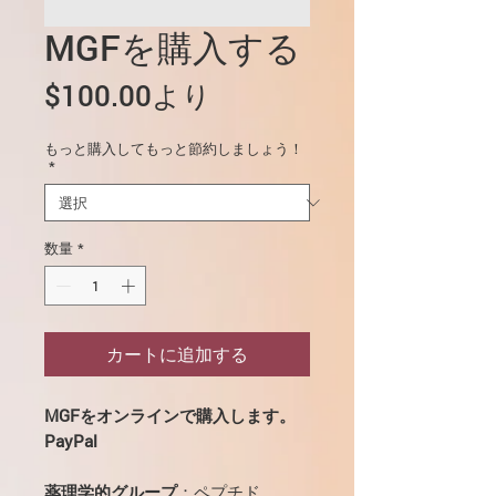
MGFを購入する
セ
$100.00
より
ー
もっと購入してもっと節約しましょう！
ル
*
価
格
数量
*
カートに追加する
MGFをオンラインで購入します。
PayPal
薬理学的グループ
：ペプチド。