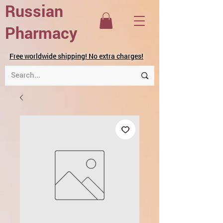
Russian
Pharmacy
Free worldwide shipping! No extra charges!