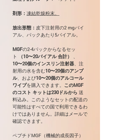
剤形：
凍結乾燥粉末。
放出形態：
皮下注射用の2 mgバイ
アル、パックあたり5バイアル。
MGF
の2-4パックからなるセッ
ト
（10〜20バイアル
合計）
、
10〜20個のインスリン注射器
、注
射用の水を含む
10〜20個のアンプ
ル
、および
10〜20個のアルコール
ワイプ
を購入できます。
このMGF
のコスト
キットは230ドルから
送
料込み。このようなセットの配送の
可能性はすべての国で利用できるわ
けではありません。詳細はメールで
確認できます。
ペプチドMGF（機械的成長因子）