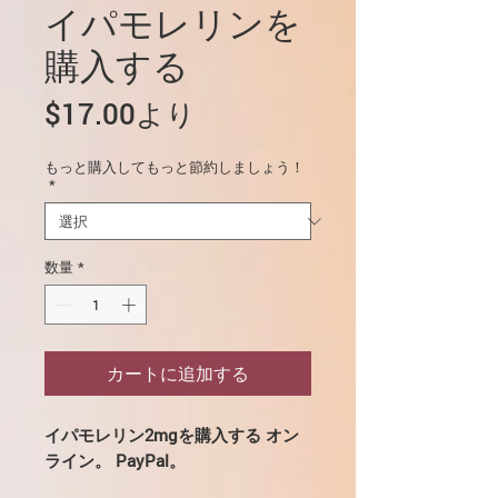
イパモレリンを
購入する
セ
$17.00
より
ー
もっと購入してもっと節約しましょう！
ル
*
価
格
数量
*
カートに追加する
イパモレリン2mgを購入する
オン
ライン。 PayPal。