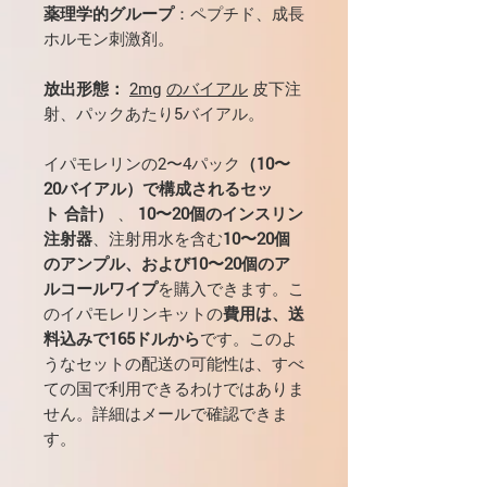
薬理学的グループ
：ペプチド、成長
ホルモン刺激剤。
放出形態：
2mg
のバイアル
皮下注
射、パックあたり5バイアル。
イパモレリンの2〜4パック
（10〜
20バイアル）で構成されるセッ
ト
合計）
、
10〜20個のインスリン
注射器
、注射用水を含む
10〜20個
のアンプル
、および10〜20個のア
ルコールワイプ
を購入できます。こ
のイパモレリンキットの
費用は、送
料込みで165ドルから
です。このよ
うなセットの配送の可能性は、すべ
ての国で利用できるわけではありま
せん。詳細はメールで確認できま
す。