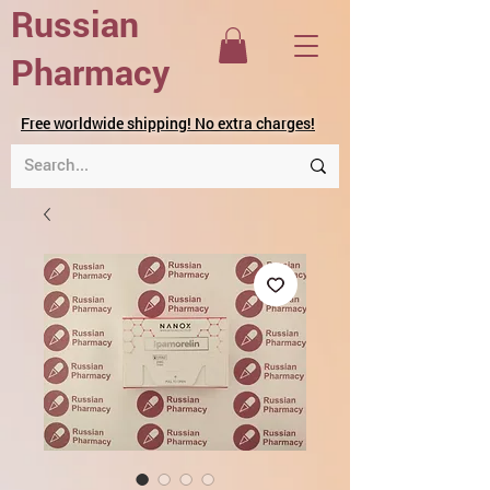
Russian
Pharmacy
Free worldwide shipping! No extra charges!