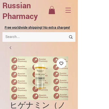
Russian
Pharmacy
Free worldwide shipping! No extra charges!
ヒゲナミン（ノ