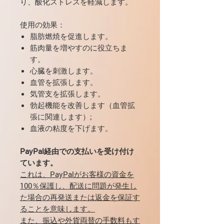
り、酸化ストレスを軽減します。
使用の効果：
脂肪燃焼を促進します。
筋肉量を増やすのに役立ちま
す。
心臓を刺激します。
血管を拡張します。
気管支を拡張します。
勃起機能を改善します（血管拡
張に関連します）;
血液の粘度を下げます。
PayPal経由での支払いを受け付け
ています。
これは、PayPalがお客様の資金を
100％保護し、配送に問題が発生し
た場合の再発送または返金を保証す
ることを意味します。
また、振込や外貨両替の手数料もす