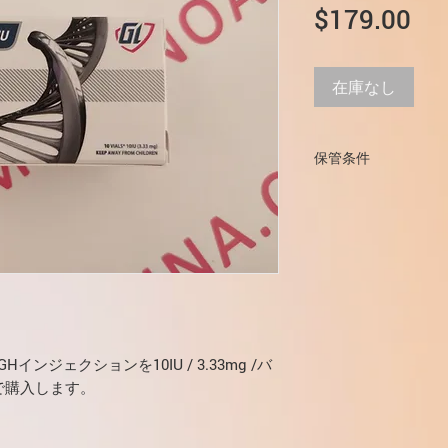
価
$179.00
格
在庫なし
保管条件
2〜8°Cの温度の暗
子供の手の届かない
hGHインジェクションを10IU / 3.33mg /バ
で購入します。