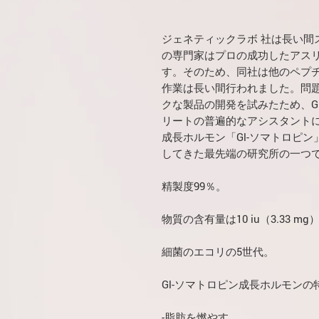
ジェネティックラボ
社
は長い間
の専門家はプロの成功したアス
す。そのため、同社は他のペプ
作業は長い間行われました。問
クな製品の開発を試みたため、G
リートの普遍的なアシスタント
成長ホルモン「Gl-ソマトロピ
してきた最先端の研究所の一つ
精製度99％。
物質の含有量は10 iu（3.33 m
細菌のエコリの5世代。
Gl-ソマトロピン成長ホルモンの
-脂肪を燃やす。