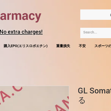
harmacy
 No extra charges!
購入EPO(エリスロポエチン)
重量損失
不安
スポーツ
GL Som
る