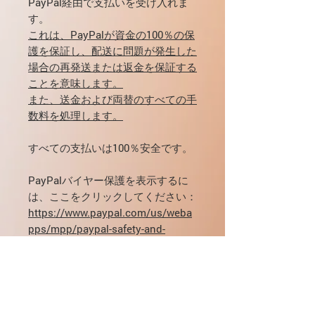
PayPal経由で支払いを受け入れま
す。
これは、PayPalが資金の100％の保
護を保証し、配送に問題が発生した
場合の再発送または返金を保証する
ことを意味します。
また、送金および両替のすべての手
数料を処理します。
すべての支払いは100％安全です。
PayPalバイヤー保護を表示するに
は、ここをクリックしてください：
https://www.paypal.com/us/weba
pps/mpp/paypal-safety-and-
security
投与量、配達、支払いに関してご質
問がある場合は、contact@yo5.ru
に電子メールで直接連絡するか
、弊