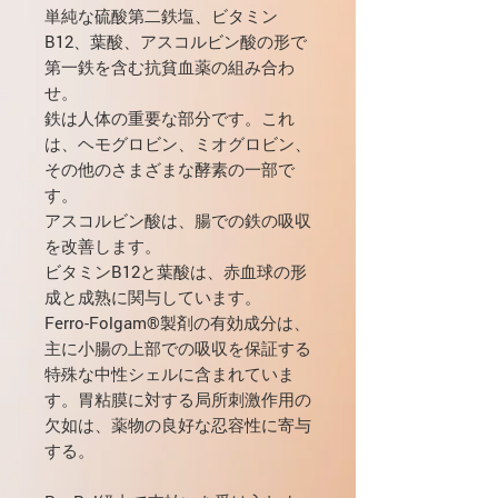
単純な硫酸第二鉄塩、ビタミン
B12、葉酸、アスコルビン酸の形で
第一鉄を含む抗貧血薬の組み合わ
せ。
鉄は人体の重要な部分です。これ
は、ヘモグロビン、ミオグロビン、
その他のさまざまな酵素の一部で
す。
アスコルビン酸は、腸での鉄の吸収
を改善します。
ビタミンB12と葉酸は、赤血球の形
成と成熟に関与しています。
Ferro-Folgam®製剤の有効成分は、
主に小腸の上部での吸収を保証する
特殊な中性シェルに含まれていま
す。胃粘膜に対する局所刺激作用の
欠如は、薬物の良好な忍容性に寄与
する。