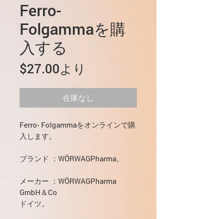
Ferro-
Folgammaを購
入する
セ
$27.00
より
ー
ル
在庫なし
価
Ferro- Folgammaをオンラインで購
格
入します。
ブランド
：WÖRWAGPharma。
メーカー
：WÖRWAGPharma
GmbH＆Co
ドイツ。