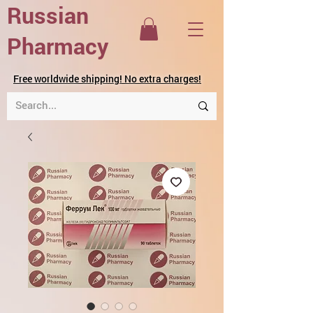
Russian
Pharmacy
Free worldwide shipping! No extra charges!