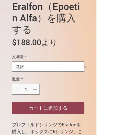
Eralfon（Epoeti
n Alfa）を購入
する
セ
$188.00
より
ー
投与量
*
ル
価
格
数量
*
カートに追加する
プレフィルドシリンジでEralfonを
購入し、ボックスに6シリンジ。こ