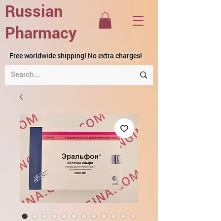
Russian
Pharmacy
Free worldwide shipping! No extra charges!