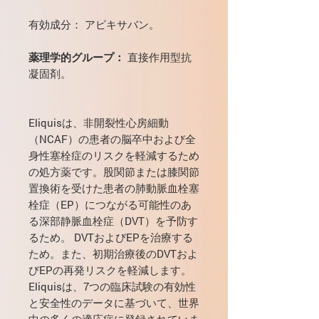
有効成分： アピキサバン。
薬理学的グループ：
直接作用型抗
凝固剤。
Eliquisは、非開裂性心房細動
（NCAF）の患者の脳卒中および全
身性塞栓症のリスクを軽減するため
の処方薬です。股関節または膝関節
置換術を受けた患者の肺動脈血栓塞
栓症（EP）につながる可能性のあ
る深部静脈血栓症（DVT）を予防す
るため。 DVTおよびEPを治療する
ため。また、初期治療後のDVTおよ
びEPの再発リスクを軽減します。
Eliquisは、7つの臨床試験の有効性
と安全性のデータに基づいて、世界
中の多くの適応症に登録されていま