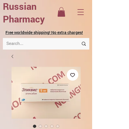
Russian
Pharmacy
Free worldwide shipping! No extra charges!