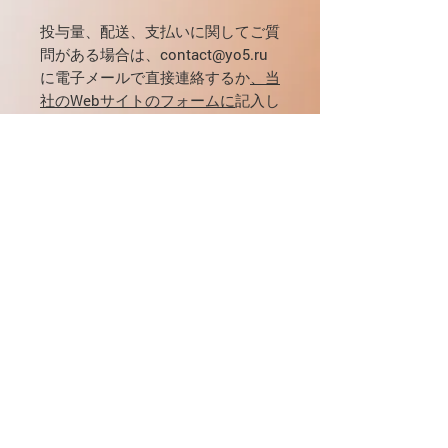
投与量、配送、支払いに関してご質
問がある場合は、contact@yo5.ru
に電子メールで直接連絡するか
、当
社のWebサイトのフォームに
記入し
てください。
使用の適応
出産後の生理的授乳の防止;
投与と管理
中には、食べ物があります。
すでに確立されている産後の授乳の抑
薬理効果
制;
エルゴリン誘導体であるドーパミン受
授乳の予防：出産後の最初の日に、1
容体アゴニストは、プロラクチンの分
回1 mg（0.5 mgの大さじ2）。
泌を阻害します。下垂体の乳腺栄養細
配送について
無月経、乏少月経、無排卵、乳汁漏出
胞のドーパミンD2受容体を刺激しま
を含む高プロラクチン血症に関連する
す。高用量では中枢ドーパミン作動性
障害の治療;
よくある質問とお問い合わせ
定常授乳の抑制：0.25 mg（1/2テー
効果があります。血中のプロラクチン
ブル）1日2回、12時間ごとに2日間
濃度を低下させ、月経周期と生殖能力