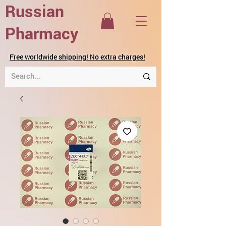
Russian
Pharmacy
Free worldwide shipping! No extra charges!