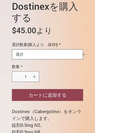
Dostinexを購入
する
セ
$45.00
より
ー
選択数量(購入より、保存!)
*
ル
価
格
数量
*
カートに追加する
Dostinex（Cabergoline）をオンラ
インで購入します。
錠剤0.5mg N2。
錠剤0.5mg N8。