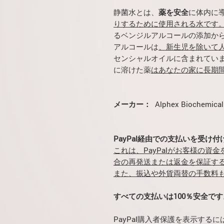
静菌水とは、
薬を安全
に体内に
りするために使用される水です
るベンジルアルコールの添加か
アルコールは
、新生児を除いて
センシャルオイルに含まれていま
に溶けた薬
はあなたの家に長期
メーカー：
Alphex Biochemica
PayPal経由での支払いを受け
これは、PayPalがお客様の資
合の再発送または返金を保証す
また、振込や外貨両替の手数料
すべての支払いは100％安全です
PayPal購入者保護を表示する