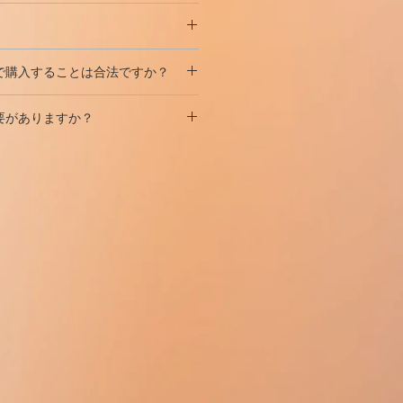
減らします。
または成長ホルモンの細菌増殖を
まれる
空気
の量が溶液バイアルか
供やペットから離れ
た、暗くて乾燥
と等しくなる
まで、シリンジプラ
ドと成長ホルモンの貯蔵寿命を延
で購入することは合法ですか？
必要があります。温度が
室温
より高
します。
せん。次に、
調製された溶液
は通
す
私たちのウェブサイトから絶対に
冷蔵庫に保管されます。
要がありますか？
せずに
、ニードルをバイアルの上
ルモンを使用するときの感染のリ
ドル
の先端が溶液に接触していな
受信が正式に禁止されていない世界
。
せん！
す。バイアルに空気を挿入し
、針
島国）に行われます。
菌性ウォーターオンを購入すること
このステップにより、バイアル内
水で荷物を受け取ることを保証しま
なしで私たちのウェブサイト！
られ、薬剤が出るときに部分的な
への独自の配送チャネルがありま
を防ぎます。
シーに従って
、何らかの理由
で荷物が
、規定量の静菌水を
注入し
てから
合は、払い戻しを保証します。
ドまたは成長ホルモンを入れたバ
若干長くなる場合がありますが、納
し（ゴム製のキャップは事前にア
あり、クリスマスセール期間中の納
消毒する必要があります）、穏や
りません。
すバイアルのガラス壁に沿って、
触しないようにし（これにより、
合が破壊される可能性がありま
するのを待ちます（ペプチド薬物
りして溶解させないでくださ