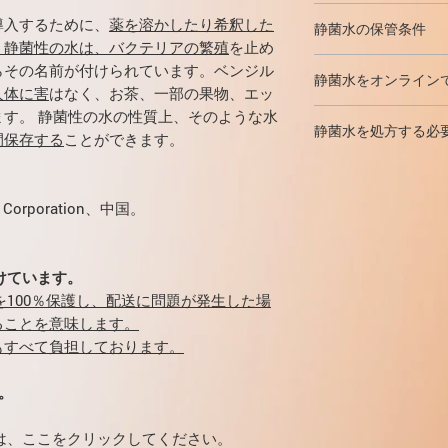
物汚染のリスクを
希釈ペプチド製剤
クにさらされます。
導入するために、
薬を溶かしたり希釈した
静菌水の保管条件
阻害します。
。
静菌性の水は、バクテリアの繁殖
を止め
シリンジに引き込
閉じたボトル
は、子
ら引き込まれる
量
らその名前が付けられています。ベンジル
希釈されたペプチ
静菌水をオンライン
した場所
に保管する
ンジャーを引き戻
人体に害
はなく、お茶、一部の果物、エッ
ばします。
くすべきではありま
す。 静菌性の水の性質上、そのような水
静菌水を購入できま
常、2〜8°Cの
温度の
静菌水を処方する必
バイアルを逆さに
合法的に。
間保存する
ことができます。
ペプチドと成長ホ
部に挿入し、ニー
配送は、メールの送
スクを減らします
処方箋は必要ありま
いことを確認しま
のすべての国（主に
あなたは合法的に静
を取り外します。
税関で問題なく静菌
l Corporation、中国。
ができます 処方箋
の空気が置き換え
す（
税関が厳しい国
真空が発生するの
す
）。
PayPalの保護ポリ
付けています。
バイアルを
裏返し
配達されなかった場
針を
外し
、ペプチ
金を100％保護し、配送に問題が発生した場
検疫により、納期が
イアルに針を挿入
ることを意味します。
期は妥当な範囲内で
ルコールワイプで
もすべて負担しております。
期を超えることはあ
かに水を注入しま
水が薬物と直接接
。
薬物のペプチド結
す）、完全に溶解
には、ここをクリックしてください。
を振ったり振った