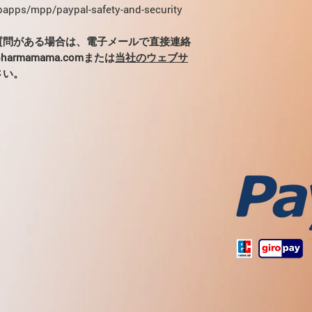
apps/mpp/paypal-safety-and-security
い）。
質問がある場合は、電子メールで直接連絡
静菌水を静脈注射に
armamama.comまたは
当社のウェブサ
さい。