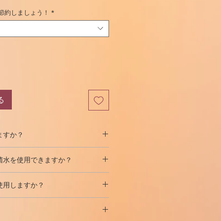
ー
節約しましょう！
*
ル
価
格
る
ますか？
備と投与のための無菌液体です。
皮
菌水を使用できますか？
射することを目的とした医薬品を投
またはスポーツで使用されますが、
射用水に置き換えることはでき
ませ
ど）で入手できます。
使用しますか？
蔵寿命を保証する防腐剤は、滅菌水
静菌水は主に
ペプチドを希釈する
た
れは、滅菌水容器を開封後すぐに使
を使用
して、最初のバイアルのゴ
、ホルモン
を溶解するために使用さ
とを意味します。静菌水が使用され
がバイアルに挿入されたときの薬
りません。
水を使用すると、患者は感染のリス