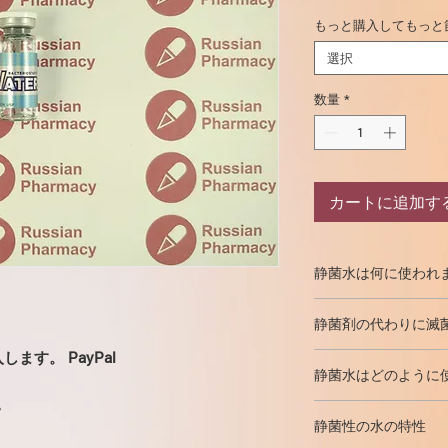
もっと購入してもっと
選択
数量
*
カートに追加す
静菌水は何に使われ
静菌水は、注射の
準
静菌剤の代わりに滅
下
または
筋肉内
に注
与するために、医学
す。 PayPal
いいえ、静菌水を注
乾燥した形
（粉末な
静菌水はどのように
ん。
静菌水の長い貯
ボディービルでは、
にはありません。こ
。
アルコールワイプ
めに使用されますが
用する必要があるこ
静菌性の水の特性
ム栓
を清掃し、針
れること
はあまりあ
ている限り滅菌注射