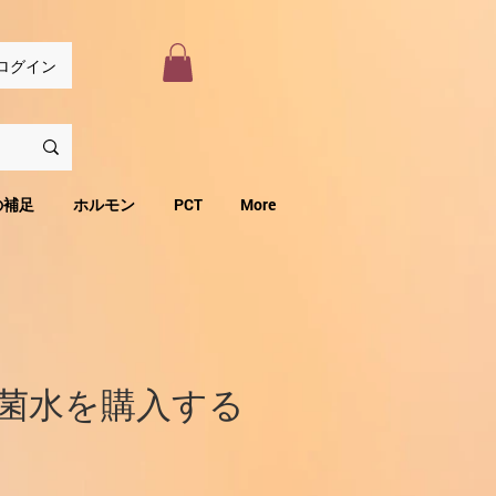
ログイン
の補足
ホルモン
PCT
More
菌水を購入する
セ
り