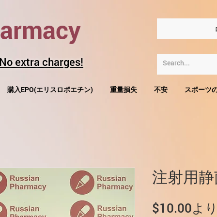
harmacy
 No extra charges!
購入EPO(エリスロポエチン)
重量損失
不安
スポーツ
注射用静
$10.00
よ