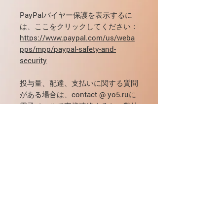
PayPalバイヤー保護を表示するに
は、ここをクリックしてください：
https://www.paypal.com/us/weba
pps/mpp/paypal-safety-and-
security
投与量、配達、支払いに関する質問
がある場合は、contact @ yo5.ruに
電子メールで直接連絡するか
、弊社
Webサイトのフォームに
記入して
く
ださい
。
使用の適応
大人;
投与と管理
薬剤の投与量は、患者の状態を考慮し
-内因性、反応性、神経性、器質性、
インタラクション
て個別に選択されます。治療の目的
マスクされた、退縮のうつ病など、さ