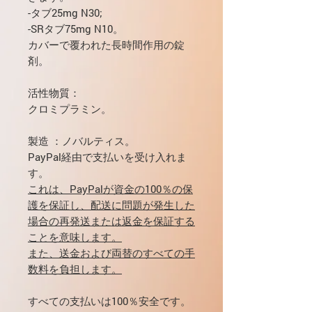
-タブ25mg N30;
-SRタブ75mg N10。
カバーで覆われた長時間作用の錠
剤。
活性物質：
クロミプラミン。
製造
：ノバルティス。
PayPal経由で支払いを受け入れま
す。
これは、PayPalが資金の100％の保
護を保証し、配送に問題が発生した
場合の再発送または返金を保証する
ことを意味します。
また、送金および両替のすべての手
数料を負担します。
すべての支払いは100％安全です。