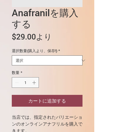
Anafranilを購入
する
セ
$29.00
より
ー
選択数量(購入より、保存!)
*
ル
価
格
数量
*
カートに追加する
当店では、指定されたバリエーショ
ンのオンライン
アナフリル
を購入で
きます。