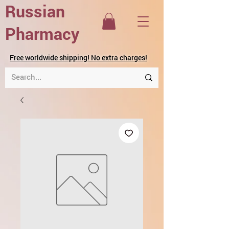
Russian
Pharmacy
Free worldwide shipping! No extra charges!