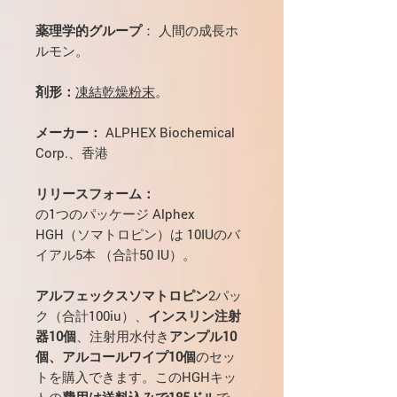
薬理学的グループ
： 人間の成長ホ
ルモン。
剤形：
凍結乾燥粉末
。
メーカー：
ALPHEX Biochemical
Corp.、香港
リリースフォーム：
の1つのパッケージ Alphex
HGH（ソマトロピン）は 10IUのバ
イアル5本 （合計50 IU）。
アルフェックスソマトロピン
2パッ
ク（合計100iu）、
インスリン注射
器
10個
、注射用水付き
アンプル10
個、アルコールワイプ10個
のセッ
トを購入できます。このHGHキッ
トの
費用は送料込みで185ドル
で