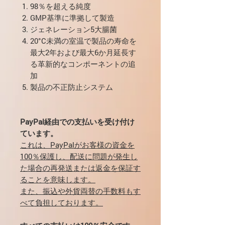
98％を超える純度
GMP基準に準拠して製造
ジェネレーション5大腸菌
20°C未満の室温で製品の寿命を
最大2年および最大6か月延長す
る革新的なコンポーネントの追
加
製品の不正防止システム
PayPal経由での支払いを受け付け
ています。
これは、PayPalがお客様の資金を
100％保護し、配送に問題が発生し
た場合の再発送または返金を保証す
ることを意味します。
また、振込や外貨両替の手数料もす
べて負担しております。