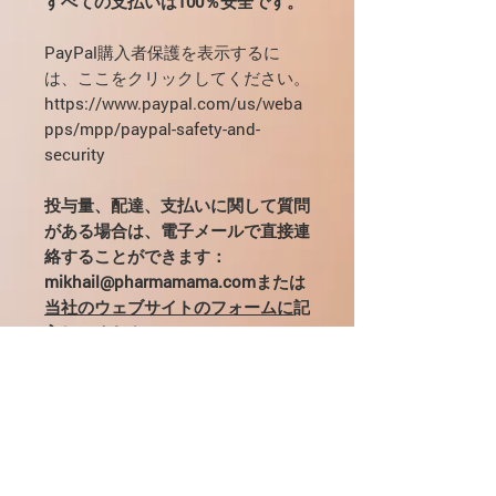
すべての支払いは100％安全です。
PayPal購入者保護を表示するに
は、ここをクリックしてください。
https://www.paypal.com/us/weba
pps/mpp/paypal-safety-and-
security
投与量、配達、支払いに関して質問
がある場合は、電子メールで直接連
絡することができます：
mikhail@pharmamama.comまたは
当社のウェブサイトのフォームに
記
入してください。
アルフェックスソマトロピンについ
て
製品の主成分は物質ソマトロピンで
Aphex HGHを服用する方法は？
す。人間の内分泌系はその生殖に責任