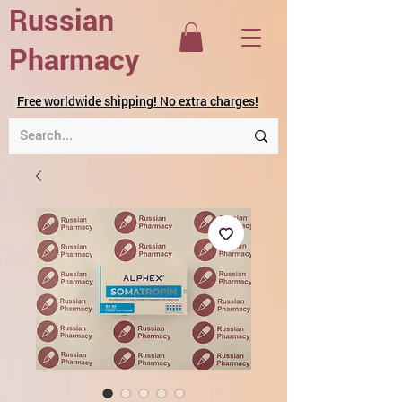
Russian
Pharmacy
Free worldwide shipping! No extra charges!