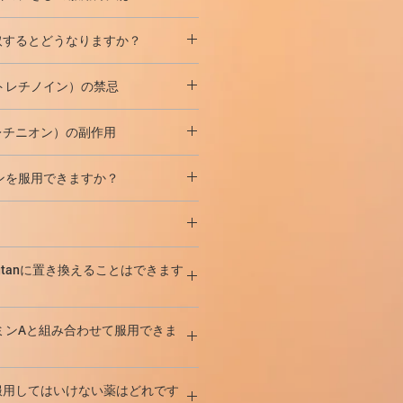
投与量は
0.4mg / kg /日
であり、場
きび、黒いにきび、重度の発疹と戦
日および累積
用量で
治療を繰り返す
作用があります。
g / kg /日です。重症の病気や体
す。 ほとんどの患者は、1回の治
剰摂取するとどうなりますか？
り返しコースは、改善が遅れる可能
では、
最大2mg / kg /日の
投与量が
消えました。
の
コースから8週間以内に処方され
します。
剰症の
発症の可能性。
ります。
トレチノイン）の禁忌
す。
最初の数時間は胃洗浄が必要な場合
量
-100-120mg / kg
。完全寛解は通
分に対する過敏症;
ソトレチニオン）の副作用
されます。推奨用量の耐性が低い場
び、炎症、発赤、皮膚の発疹と戦
でより長い期間で治療を継続するこ
らの新しい外観を防ぎます。
utan（Isotretinion）の量は用量
ンを服用できますか？
、副作用は用量調整または薬物離脱
化します。
治療を中止した後も持続する場合が
anという薬による治療の
絶対禁忌で
イン-8.0 mg
親油性が高いため、母乳に混入する
necutanに置き換えることはできます
との併用療法;
関連する症状：
乾燥肌、唇（ヘリチ
なります。副作用の可能性があるた
、喉頭および咽頭（声の嗄声）を含
育児中の母親には処方できません
。
奇形性および胚毒性の影響）;
（ポリエチレンオキシドとグリセリンス
、可逆性角膜混濁および接触レンズ
を含んでいるので、薬は交換可能で
ミンAと組み合わせて服用できま
物）-96.00 mg;
インカプセルを服用して
から1か月
です。
ン酸ソルビタン-オレイン酸とソルビ
手のひらと足裏の剥離、発疹、かゆ
tane =カプセル16mgAcnecutan。
少量（たとえば、パルミチン酸レチ
-8.00mg。
緒に服用してはいけない薬はどれです
炎、発汗、化膿性肉芽腫、爪囲炎、
IU /日）またはβ-カロテンの形で。