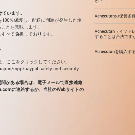
か？
爪甲ジストロフィー
本体とカバー：
ゼラ
薄毛、可逆性脱毛、
Acnecutane 
Acnecutan（イ
注意：
糖尿病;既往歴
付けています。
二酸化チタン（E171
過剰、光増感、軽度
Acnecutanの保管条
ないでください。
ください：
ール依存症。
金を100％保護し、配送に問題が発生した場
ることを意味します。
25°C
を超えない温度
筋骨格系：
筋肉痛、
テトラサイクリン
Acnecutan（イ
もすべて負担しております。
よび腱の石灰化、腱
することは合法です
せ、頭蓋内圧が上
貯蔵寿命：
2年。
CNSと精神領域：
過
Acnecutanを購入
。
他のレチノイド（
Acnecutanを購
（偽脳腫瘍：頭痛、
対に合法的に。
ノイン、タザロテ
腫れ）、けいれん発
配送は、メールの送
には、ここをクリックしてください。
ます。
処方箋は必要ありま
慮。
のすべての国（主に
apps/mpp/paypal-safety-and-security
あなたは処方箋なし
税関で問題なくAcne
プロゲステロン-
Acnecutanを購
感覚：
眼球乾燥症、
します（
税関が厳し
質問がある場合は、電子メールで直接連絡
順応障害;めったに-
ます
）。
局所角質溶解剤-
amama.comに連絡するか、当社のWebサイトの
ンチキュラー白内障
PayPalの保護ポリ
症、視神経炎、視神
配達されなかった場
スルホンアミド、
害、コンタクトレン
検疫により、納期が
せ、日焼けのリス
期は妥当な範囲内で
GIT：
口の乾燥した粘
期を超えることはあ
き気、下痢、炎症性
膵炎（特に関連する高ト