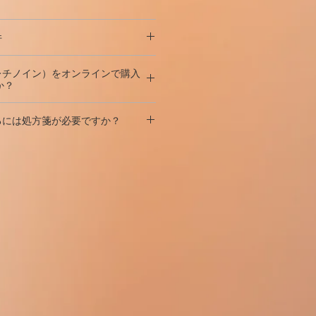
、顆粒組織の成長の増加、持続的な
チン、酸化鉄染料レッド（E172）、
劇症型のにきび、多毛症、色素沈着
大量のビタミンAを含む製剤と一緒に服用し
ソトレチノイン）は一緒に服用しないで
のうつ病;肥満;脂質代謝障害;アルコ
）;
の皮膚の外傷。
件
の乾燥した、光を通さない場所。
関節痛、骨粗鬆症、関節炎、靭帯お
-イソトレチノインの効率を低下さ
ソトレチノイン）をオンラインで購入
炎。
か？
昇するリスクを高めます。
度の疲労、頭痛、頭蓋内圧の上昇
できます
私たちのウェブサイトから絶
アダパレン、レチノール、テルチ
入するには処方箋が必要ですか？
吐き気、嘔吐、視覚障害、視神経の
ン）-併用は高ビタミンA血症を伴い
作、まれに-うつ病、精神病、自殺念
受信が正式に禁止されていない世界
せん！
島国）に行われます。
で私たちのウェブサイトで合法的に
cutanで小包を受け取ることを保証
薬物作用を弱める;
入することができます！
視力障害の孤立した症例、羞明、暗
い国への独自の配送チャネルがあり
色覚障害（薬物離脱後に発生）、レ
皮膚刺激のリスクを高めます。
、角膜炎、眼瞼炎、結膜炎、眼の炎
シーに従って
、何らかの理由
で荷物が
経浮腫;特定の音の周波数での聴覚障
合は、払い戻しを保証します。
チアジジン利尿薬-光増感を増加さ
ズの着用の困難。
若干長くなる場合がありますが、納
クを増加させます。
あり、クリスマスセール期間中の納
膜、歯茎の出血、歯茎の炎症、吐
りません。
腸疾患（大腸炎、回腸炎）、出血、
リグリセリド血症-800mg / dl以