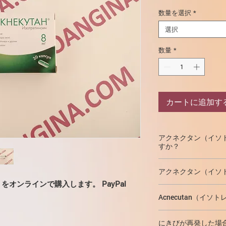
数量を選択
*
選択
数量
*
カートに追加す
アクネクタン（イソ
すか？
Acnecutanは の
アクネクタン（イソ
）をオンラインで購入します。 PayPal
重い形のにきび（
薬の薬効は、Acnecu
スクがあるにき
Acnecutan（イ
皮脂腺の機能を阻
内部、できれば食べ物
他の方法では治療
す。
にきびが再発した場