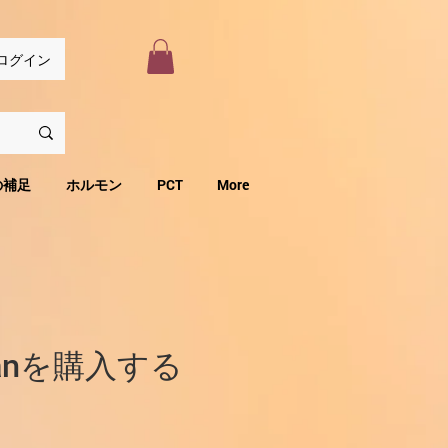
ログイン
の補足
ホルモン
PCT
More
utanを購入する
セ
り