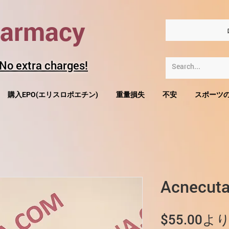
harmacy
 No extra charges!
購入EPO(エリスロポエチン)
重量損失
不安
スポーツ
Acnec
$55.00
よ