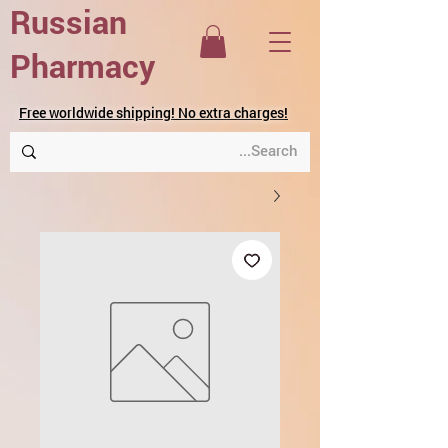
Russian
Pharmacy
Free worldwide shipping! No extra charges!