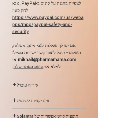
לצפייה בהגנה על קונים ב-PayPal, אנא
לחץ כאן:
https://www.paypal.com/us/weba
pps/mpp/paypal-safety-and-
security
אם יש לך שאלות לגבי מינון, משלוח,
תשלום - תוכל ליצור קשר ישירות במייל:
mikhail@pharmamama.com או
למלא את
טופס באתר שלנו
.
איך זה עובד?
התרופה משבשת את העברת הדחפים
אינדיקציות לשימוש
העצביים של טפילים, וגורמת לעלייה בעיכוב
GABAergic בסינפסות המתאימות, מה
טיפול בנגעי עור דלקתיים ברוזציאה (צורת
שמוביל לשיתוק ומוות של הטפיל. כמו כן, על
תופעות לוואי אפשריות של Solantra
פפולו-פוסטולרית) בחולים מבוגרים.
ידי פתיחת תעלות תלויות Cl של תאי השריר
הפרות של העור והרקמות התת עוריות:
של הלוע של הנמטודות, היא גורמת להרפיית
התוויות נגד ואמצעי זהירות מיוחדים
לעתים קרובות - תחושת צריבה של העור;
שריריו, וכתוצאה מכך היא לא מאפשרת