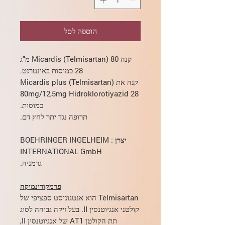
הוספה לסל
קנה Micardis (Telmisartan) 80 מ"ג
28 כמוסות באינטרנט.
קנה את Micardis plus (Telmisartan)
80mg/12,5mg Hidroklorotiyazid 28
כמוסות.
תרופה נגד יתר לחץ דם.
יצרן
: BOEHRINGER INGELHEIM
INTERNATIONAL GmbH
גרמניה.
פרמקודינמיקה
Telmisartan הוא אנטגוניסט ספציפי של
קולטני אנגיוטנסין II. בעל זיקה גבוהה לסוג
תת הקולטן AT1 של אנגיוטנסין II,