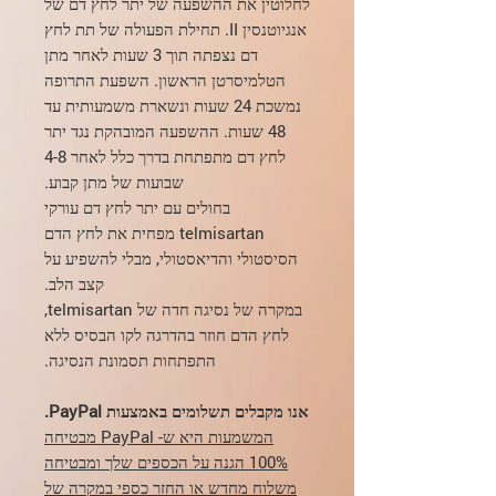
לחלוטין את ההשפעה של יתר לחץ דם של
אנגיוטנסין II. תחילת הפעולה של תת לחץ
דם נצפתה תוך 3 שעות לאחר מתן
הטלמיסרטן הראשון. השפעת התרופה
נמשכת 24 שעות ונשארת משמעותית עד
48 שעות. ההשפעה המובהקת נגד יתר
לחץ דם מתפתחת בדרך כלל לאחר 4-8
שבועות של מתן קבוע.
בחולים עם יתר לחץ דם עורקי
telmisartan מפחית את לחץ הדם
הסיסטולי והדיאסטולי, מבלי להשפיע על
קצב הלב.
במקרה של נסיגה חדה של telmisartan,
לחץ הדם חוזר בהדרגה לקו הבסיס ללא
התפתחות תסמונת הנסיגה.
אנו מקבלים תשלומים באמצעות PayPal.
המשמעות היא ש- PayPal מבטיחה
100% הגנה על הכספים שלך ומבטיחה
משלוח מחדש או החזר כספי במקרה של