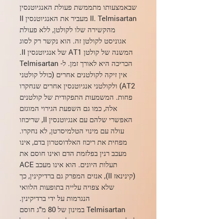
שבאמצעותו מתממשת פעולת האנגיוטנסין
II. Telmisartan מעביר את האנגיוטנסין II
מהקשירה שלו לקולטן, ללא פעולת
אגוניסט לקולטן זה. הוא נקשר רק לסוג
המשנה של קולטן AT1 של אנגיוטנסין II.
הכריכה היא לאורך זמן. ל- Telmisartan
אין זיקה לקולטנים אחרים (כולל קולטני
AT2) ולקולטני אנגיוטנסין אחרים שנחקרו
פחות. המשמעות התפקודית של קולטנים
אלה, כמו גם השפעת הגירוי המוגזם
האפשרי שלהם עם אנגיוטנסין II, שריכוזו
עולה עם מינוי הטלמיסרטן, לא נחקרו.
מפחית את ריכוז האלדוסטרון בדם, אינו
מעכב רנין בפלזמת הדם ואינו חוסם את
תעלות היונים. הוא אינו מעכב ACE
(קינינאז II), אנזים המפרק גם ברדיקינין, כך
שלא צפויה עלייה בתופעות הלוואי
הנגרמות על ידי ברדיקינין.
Telmisartan במינון של 80 מ"ג חוסם