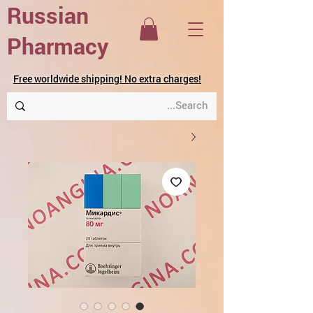
Russian
Pharmacy
Free worldwide shipping! No extra charges!