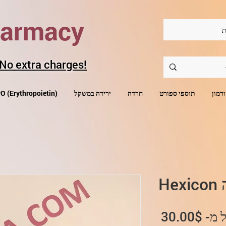
harmacy
ת
 No extra charges!
רמון
תוספי ספורט
חרדה
ירידה במשקל
קנה O (Erythropoietin
Hex
מחיר
 מ-
30.00$