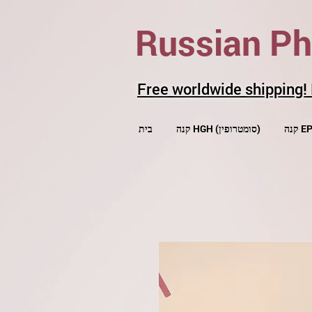
Russian P
Free worldwide shipping!
EP)
קנה HGH (סומטרופין)
בית