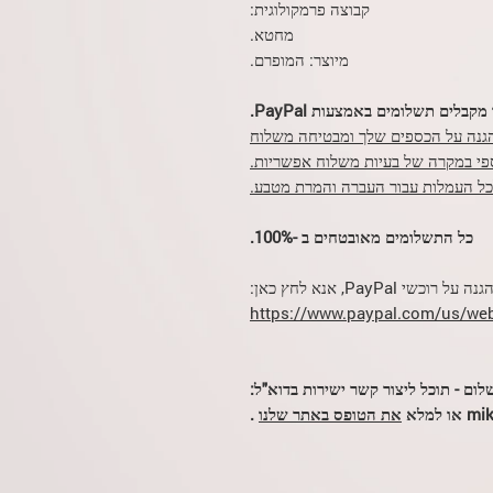
קבוצה פרמקולוגית:
מחטא.
מיוצר: המופרם.
מקבלים תשלומים באמצעות PayPal.
מעות היא ש- PayPal מבטיחה 100% הגנה על הכספים שלך ומבטיחה משלוח
פי במקרה של בעיות משלוח אפשריות.
 לכל העמלות עבור העברה והמרת מטבע.
כל התשלומים מאובטחים ב -100%.
רוכשי PayPal, אנא לחץ כאן:
https://www.paypal.com/us/web
לום - תוכל ליצור קשר ישירות בדוא"ל:
מלא
את הטופס באתר שלנו
.