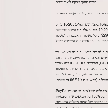
צורת מינון:
אבקה ליאופיליזית.
סה"כ)
,
10-20 מזרקי
10-20 מגבוני אלכוהול
זמינים לרכישה.
כולל משלוח. האפשרות למשלוח
מדינות, ניתן לבדוק את הפרטים במייל.
 הגדילה של הורמון הגדילה האנושי. כך,
ירים
והאיברים הפנימיים, שכן התרופה
גורמת לעלייה במספר התאים בגוף. בהשוואה ל-IGF-1, הפפטיד IGF-1 DES אינו מורכב
מצות אמינו, אלא מ-67 חומצות אמינו. לפיכך, חסרות לו שלוש חומצות
תורם לעלייה
עילות (בהשוואה ל-IGF-1) פי עשרה
.
מקבלים תשלומים באמצעות PayPal.
משמעות הדבר היא ש-PayPal מבטיחה הגנה של 100% על הכספים שלך ומבטיחה
י במקרה של בעיות משלוח אפשריות.
 לכל העמלות עבור העברה והמרת מטבע.