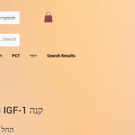
להתחברו
Search Results
יותר
PCT
הו
קנה DES (1-3) IGF-1
החל 