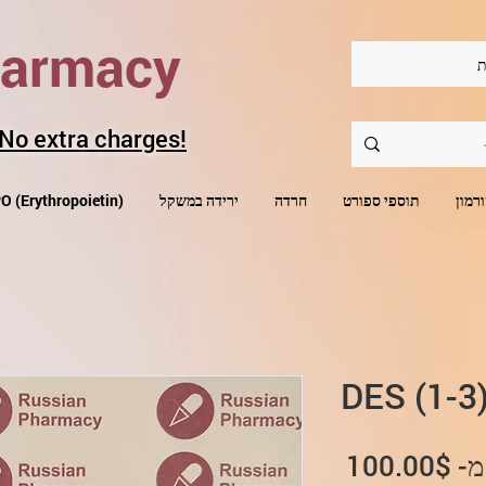
harmacy
ת
 No extra charges!
רמון
תוספי ספורט
חרדה
ירידה במשקל
קנה O (Erythropoietin
מחיר
מ-
100.00$