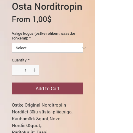
Osta Norditropin
Sale
From
1,00$
Price
Valige kogus (ostke rohkem, säästke
rohkem!):
*
Quantity
*
Add to Cart
Ostke Original
Norditropiin
Nordilet 30iu süstal-pliiatsiga.
Kaubamärk &quot;Novo
Nordisk&quot;.
Päritoluriik: Taani.