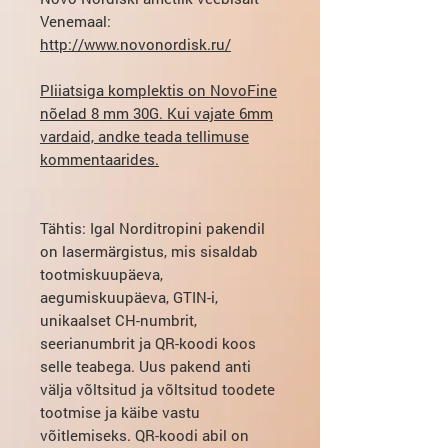
Venemaal:
http://www.novonordisk.ru/
Pliiatsiga komplektis on NovoFine
nõelad 8 mm 30G. Kui vajate 6mm
vardaid, andke teada tellimuse
kommentaarides.
Tähtis
: Igal Norditropini pakendil
on lasermärgistus, mis sisaldab
tootmiskuupäeva,
aegumiskuupäeva, GTIN-i,
unikaalset CH-numbrit,
seerianumbrit ja QR-koodi koos
selle teabega. Uus pakend anti
välja võltsitud ja võltsitud toodete
tootmise ja käibe vastu
võitlemiseks. QR-koodi abil on