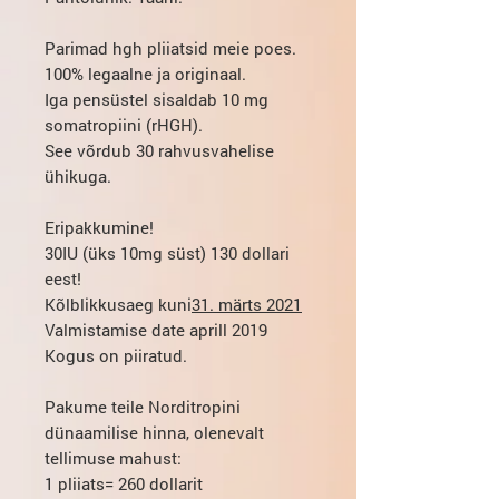
Parimad hgh pliiatsid meie poes.
100% legaalne ja originaal.
Iga pensüstel sisaldab 10 mg
somatropiini (rHGH).
See võrdub 30 rahvusvahelise
ühikuga.
Eripakkumine!
30IU (üks 10mg süst) 130 dollari
eest!
Kõlblikkusaeg kuni
31. märts 2021
Valmistamise date aprill 2019
Kogus on piiratud.
Pakume teile Norditropini
dünaamilise hinna, olenevalt
tellimuse mahust:
1 pliiats
= 260 dollarit