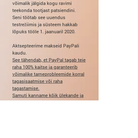
võimalik jälgida kogu ravimi
teekonda tootjast patsiendini.
Seni töötab see uuendus
testrežiimis ja süsteem hakkab
lõpuks tööle 1. jaanuaril 2020.
Aktsepteerime makseid PayPali
kaudu.
See tähendab, et PayPal tagab teie
raha 100% kaitse ja garanteerib
võimalike tarneprobleemide korral
tagasisaatmise või raha
tagastamise.
Samuti kanname kõik ülekande ja
valuutavahetuse tasud.
Kõik maksed on 100% turvalised.
PayPali ostjate kaitse vaatamiseks
klõpsake siin: