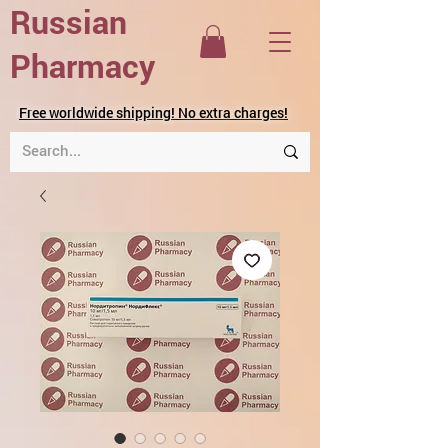
Russian
Pharmacy
Free worldwide shipping! No extra charges!