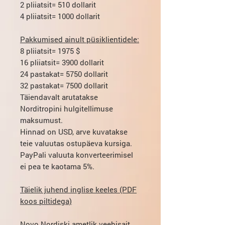
2 pliiatsit
= 510 dollarit
4 pliiatsit
= 1000 dollarit
Pakkumised ainult püsiklientidele:
8 pliiatsit
= 1975 $
16 pliiatsit
= 3900 dollarit
24 pastakat
= 5750 dollarit
32 pastakat
= 7500 dollarit
Täiendavalt arutatakse
Norditropini hulgitellimuse
maksumust.
Hinnad on USD, arve kuvatakse
teie valuutas ostupäeva kursiga.
PayPali valuuta konverteerimisel
ei pea te kaotama 5%.
Täielik juhend inglise keeles (PDF
koos piltidega)
Novo Nordiski ametlik veebisait