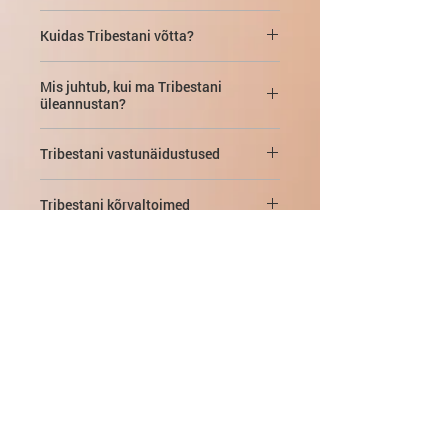
Tribestan kasutatakse kompleksravis
Kuidas Tribestani võtta?
järgmistel juhtudel:
Toas, pärast sööki.
erektsioonihäired, sealhulgas
Mis juhtub, kui ma Tribestani
üleannustan?
libiido langus;
Erektsioonihäired ja viljatus:
1-2 tab.
3 korda päevas.
Sümptomid:
düspeptiliste häirete
meeste ja naiste viljatus;
Tribestani vastunäidustused
(iiveldus, oksendamine) võimalik
Dislipideemia (üldkolesterooli taseme
esinemine.
impotentsus;
Absoluutne enamus inimesi talub
vähendamiseks):
2 tabletti 3 korda
Tribestani kõrvaltoimed
Tribestani hästi ja tal pole palju
päevas. Kursus - vähemalt 3 kuud.
Ravi:
sümptomaatiline.
frigiidsus;
vastunäidustusi. Mõned
Korduvad kursused - arsti soovitusel.
Ravim Tribestan tootja soovitatud
vastunäidustused hõlmavad
Tribestani koostis
annustes ei avalda kõrvaltoimeid
düslipideemia üldkolesterooli
järgmist:
süsteemi hemodünaamikale,
Toimeaine:
Tribulus terrestrise
vähendamiseks;
perifeerse vere seisundile, maksale ja
Tribestan naistele
ekstrakt 250 mg
ülitundlikkus ravimi kõigi
neerudele.
(toorainete ja ekstrakti suhe (35-45): 1
menopausi sümptomid;
komponentide suhtes;
Stimuleerib ja suurendab
+ ekstraheerija - 70% etanooli;
Kuidas naised peaksid Tribestani
östrogeenhormoonide tootmist;
Ainus võimalik kõrvaltoime on
võtma?
furostanoolsaponiinide summa
anaboolsete hormoonide tootmine
eesnäärme hüperplaasia;
suurendab seksuaalset libiido.
iiveldus, kuid see on ka väga
sisaldus protodiostsiinina - mitte
sportlastel.
haruldane.
Tootja soovitab (identne meeste
vähem kui 112,5 mg).
rasked südame -veresoonkonna
Tribestan spordis
Positiivne mõju võimalikele
raviskeemiga)
1-2 tabletti 3 korda
haigused või rasked, ebastabiilsed
ilmingutele vanuses ja