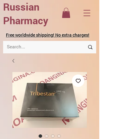
Russian
Pharmacy
Free worldwide shipping! No extra charges!