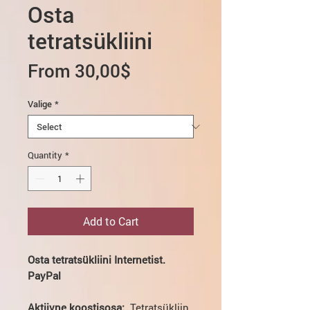
Osta
tetratsükliini
Sale
From
30,00$
Price
Valige
*
Quantity
*
Add to Cart
Osta tetratsükliini Internetist.
PayPal
Aktiivne koostisosa:
Tetratsükliin.