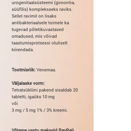
urogenitaalsüsteemi (gonorröa,
süüfilis) kompleksseks raviks.
Sellel ravimil on lisaks
antibakteriaalsele toimele ka
tugevad põletikuvastased
omadused, mis võivad
taastumisprotsessi oluliselt
kiirendada.
Tootmisriik:
Venemaa.
Väljalaske vorm:
Tetratsükliini pakend sisaldab 20
tabletti, igaüks 10 mg
või
3 mg / 5 mg 1% / 3% kreemi.
Võtame vastu makseid PayPali