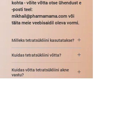
kohta - võite võtta otse ühendust e
-posti teel:
mikhail@pharmamama.com või
täita meie veebisaidil oleva vormi.
Milleks tetratsükliini kasutatakse?
Tetratsükliin on laia toimespektriga
Kuidas tetratsükliini võtta?
ravim, mida tavaliselt kasutatakse:
Kuidas võtta tetratsükliini tablette?
äge tonsilliit (stenokardia);
Kuidas võtta tetratsükliini akne
vastu?
Päevane annus
täiskasvanutele
on 1
põletused;
tab. (250-500 mg)
2-3 korda päevas
Vistrike ravi tetratsükliiniga võib läbi
Kuidas peaksid lapsed tetratsükliini
30-40 minuti jooksul. pärast sööki.
viia erinevate meetoditega. Ja kõik
krooniline või äge bronhiit;
võtma?
Minimaalne intervall söögikordade
need on
tõhusad
.
vahel peaks olema vähemalt
5-6
Üle 8 -aastastele lastele soovitatakse
meningiit;
tundi.
Mis juhtub, kui ma tetratsükliini
Kuidas võtta tetratsükliini tablette
juua
½ tab
. (125-200 mg) mitte
üleannustan?
vistrike vastu?
rohkem kui
2 korda päevas
pärast
mitmesugused septilised
sööki, sõltuvalt haiguse tõsidusest.
Puudub teave selle kohta, et
nahakahjustused;
Akne korral
Tablette tuleb võtta
3 korda päevas.
Tetratsükliini kasutamise
Samuti on vaja järgida minimaalset
6-
tetratsükliini lokaalne kasutamine