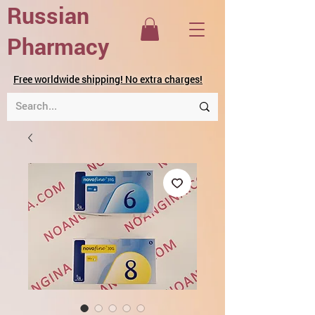
Russian
Pharmacy
Free worldwide shipping! No extra charges!