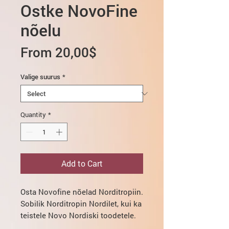
Ostke NovoFine
nõelu
Sale
From
20,00$
Price
Valige suurus
*
Quantity
*
Add to Cart
Osta Novofine nõelad
Norditropiin
.
Sobilik
Norditropin Nordilet
, kui ka
teistele Novo Nordiski toodetele.