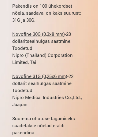
Pakendis on 100 ühekordset
nõela, saadaval on kaks suurust:
31G ja 30G.
Novofine 30G (0,3x8 mm)
-
20
dollarit
sealhulgas saatmine.
Toodetud:
Nipro (Thailand) Corporation
Limited, Tai
Novofine 31G (0,25x6 mm)
-
22
dollarit
sealhulgas saatmine
Toodetud:
Nipro Medical Industries Co.,Ltd.,
Jaapan
Suurema ohutuse tagamiseks
saadetakse nõelad eraldi
pakendina.