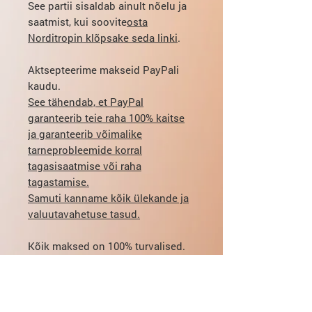
See partii sisaldab ainult nõelu ja
saatmist, kui soovite
osta
Norditropin klõpsake seda linki
.
Aktsepteerime makseid PayPali
kaudu.
See tähendab, et PayPal
garanteerib teie raha 100% kaitse
ja garanteerib võimalike
tarneprobleemide korral
tagasisaatmise või raha
tagastamise.
Samuti kanname kõik ülekande ja
valuutavahetuse tasud.
Kõik maksed on 100% turvalised.
PayPali ostjate kaitse vaatamiseks
klõpsake siin:
https://www.paypal.com/us/weba