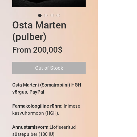
Osta Marten
(pulber)
Sale
From
200,00$
Price
Out of Stock
Osta Marteni (Somatropiini) HGH
võrgus. PayPal
Farmakoloogiline rühm
: Inimese
kasvuhormoon (HGH).
Annustamisvorm:
Liofiseeritud
süstepulber (100 IU).