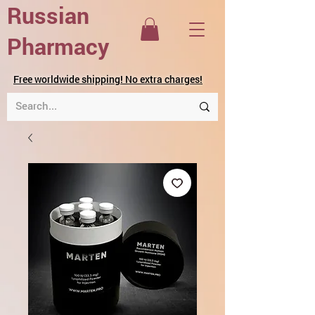
Russian
Pharmacy
Free worldwide shipping! No extra charges!