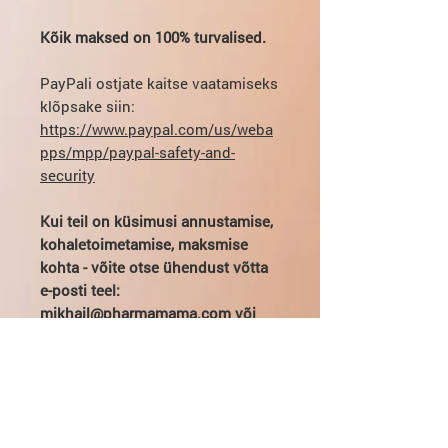
Kõik maksed on 100% turvalised.
PayPali ostjate kaitse vaatamiseks
klõpsake siin:
https://www.paypal.com/us/weba
pps/mpp/paypal-safety-and-
security
Kui teil on küsimusi annustamise,
kohaletoimetamise, maksmise
kohta - võite otse ühendust võtta
e-posti teel:
mikhail@pharmamama.com või
täita
vormi meie veebisaidil
.
HGH kohta
Kasvuhormoon on iga inimese jaoks
Marten HGH eelised