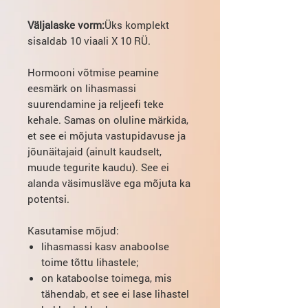
Väljalaske vorm:
Üks komplekt
sisaldab 10 viaali X 10 RÜ.
Hormooni võtmise peamine
eesmärk on lihasmassi
suurendamine ja reljeefi teke
kehale. Samas on oluline märkida,
et see ei mõjuta vastupidavuse ja
jõunäitajaid (ainult kaudselt,
muude tegurite kaudu). See ei
alanda väsimusläve ega mõjuta ka
potentsi.
Kasutamise mõjud:
lihasmassi kasv anaboolse
toime tõttu lihastele;
on kataboolse toimega, mis
tähendab, et see ei lase lihastel