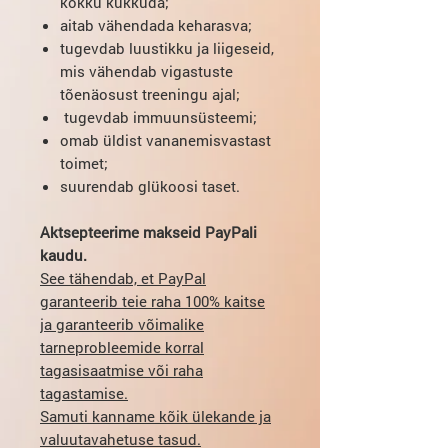
kokku kukkuda;
aitab vähendada keharasva;
tugevdab luustikku ja liigeseid,
mis vähendab vigastuste
tõenäosust treeningu ajal;
tugevdab immuunsüsteemi;
omab üldist vananemisvastast
toimet;
suurendab glükoosi taset.
Aktsepteerime makseid PayPali
kaudu.
See tähendab, et PayPal
garanteerib teie raha 100% kaitse
ja garanteerib võimalike
tarneprobleemide korral
tagasisaatmise või raha
tagastamise.
Samuti kanname kõik ülekande ja
valuutavahetuse tasud.