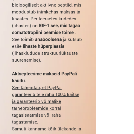
bioloogiliselt aktiivne peptiid, mis
moodustub inimkehas maksas ja
lihastes. Perifeersetes kudedes
(lihastes) on
IGF-1 see, mis tagab
somatotropiini peamise toime
.
See toimib
anaboolsena
ja kutsub
esile
lihaste hüperplaasia
(lihaskiudude struktuuriüksuste
suurenemise).
Aktsepteerime makseid PayPali
kaudu.
See tähendab, et PayPal
garanteerib teie raha 100% kaitse
ja garanteerib võimalike
tarneprobleemide korral
tagasisaatmise või raha
tagastamise.
Samuti kanname kõik ülekande ja