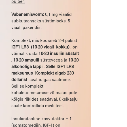
pulber.
Vabanemisvorm:
0,1 mg viaalid
subkutaanseks süstimiseks, 5
viaali pakendis.
Komplekt, mis koosneb 2-4 pakist
IGF1 LR3
(10-20 viaali
kokku)
, on
võimalik osta
10-20 insuliinisüstalt
,
10-20 ampulli
süsteveega ja
10-20
alkoholiga lappi
.
Selle IGF1 LR3
maksumus
Komplekt algab 230
dollarist
sealhulgas saatmine.
Sellise komplekti
kohaletoimetamise võimalus pole
kõigis riikides saadaval, üksikasju
saate kontrollida meili teel.
Insuliinitaoline kasvufaktor – 1
(somatomediin, IGF-1) on