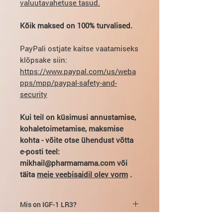
valuutavahetuse tasud.
Kõik maksed on 100% turvalised.
PayPali ostjate kaitse vaatamiseks
klõpsake siin:
https://www.paypal.com/us/weba
pps/mpp/paypal-safety-and-
security
Kui teil on küsimusi annustamise,
kohaletoimetamise, maksmise
kohta - võite otse ühendust võtta
e-posti teel:
mikhail@pharmamama.com või
täita
meie veebisaidil olev vorm
.
Mis on IGF-1 LR3?
IGF-1 jaguneb kahte põhitüüpi: IGF-1