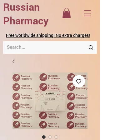
Russian
Pharmacy
Free worldwide shipping! No extra charges!