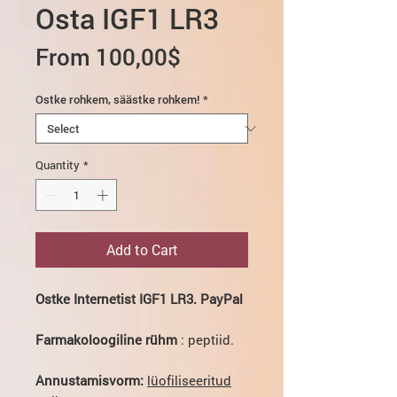
Osta IGF1 LR3
Sale
From
100,00$
Price
Ostke rohkem, säästke rohkem!
*
Quantity
*
Add to Cart
Ostke Internetist IGF1 LR3. PayPal
Farmakoloogiline rühm
: peptiid.
Annustamisvorm:
lüofiliseeritud