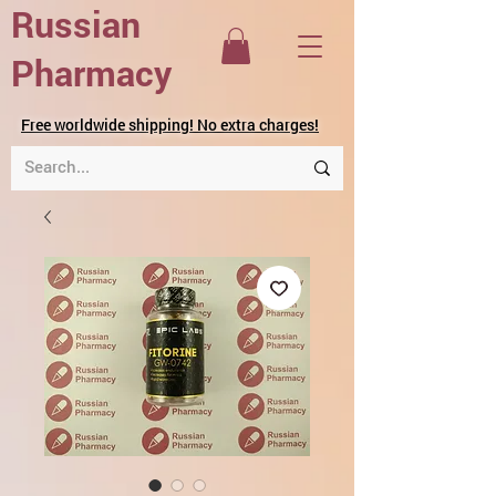
Russian
Pharmacy
Free worldwide shipping! No extra charges!