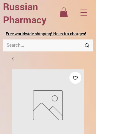
Russian
Pharmacy
Free worldwide shipping! No extra charges!