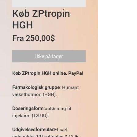
Køb ZPtropin
HGH
Salgspris
Fra
250,00$
Ikke på lager
Køb ZPtropin HGH online. PayPal
Farmakologisk gruppe
: Humant
væksthormon (HGH).
Doseringsform:
opløsning til
injektion (120 IU).
Udgivelsesformular:
Et sæt
indeholder 10 hætteglas X 12 IE.