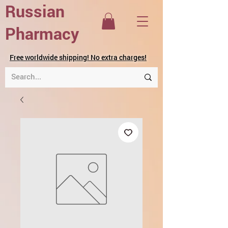
Russian
Pharmacy
Free worldwide shipping! No extra charges!