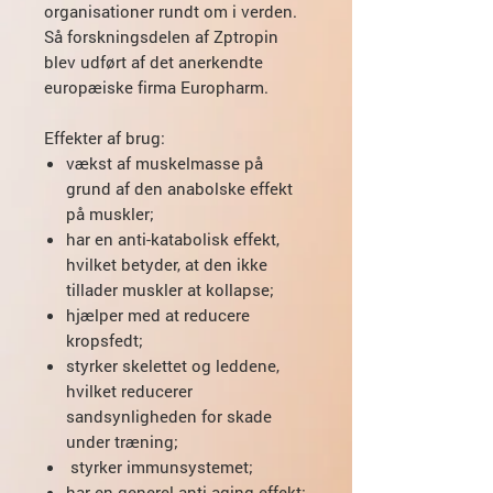
organisationer rundt om i verden.
Så forskningsdelen af Zptropin
blev udført af det anerkendte
europæiske firma Europharm.
Effekter af brug:
vækst af muskelmasse på
grund af den anabolske effekt
på muskler;
har en anti-katabolisk effekt,
hvilket betyder, at den ikke
tillader muskler at kollapse;
hjælper med at reducere
kropsfedt;
styrker skelettet og leddene,
hvilket reducerer
sandsynligheden for skade
under træning;
styrker immunsystemet;
har en generel anti-aging effekt;