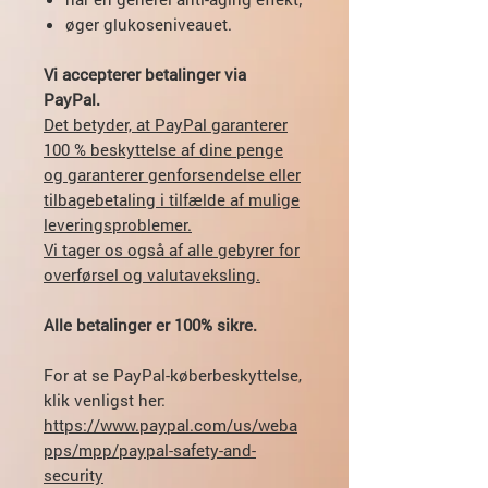
øger glukoseniveauet.
Vi accepterer betalinger via
PayPal.
Det betyder, at PayPal garanterer
100 % beskyttelse af dine penge
og garanterer genforsendelse eller
tilbagebetaling i tilfælde af mulige
leveringsproblemer.
Vi tager os også af alle gebyrer for
overførsel og valutaveksling.
Alle betalinger er 100% sikre.
For at se PayPal-køberbeskyttelse,
klik venligst her:
https://www.paypal.com/us/weba
pps/mpp/paypal-safety-and-
security