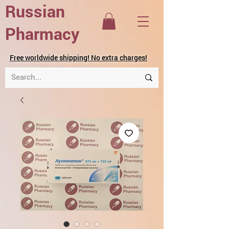
Russian
Pharmacy
Free worldwide shipping! No extra charges!