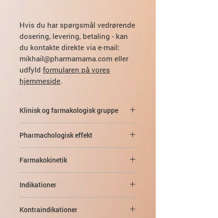
Hvis du har spørgsmål vedrørende
dosering, levering, betaling - kan
du kontakte direkte via e-mail:
mikhail@pharmamama.com eller
udfyld
formularen på vores
hjemmeside
.
Klinisk og farmakologisk gruppe
Antibiotikum fra en bredspektret
Pharmachologisk effekt
penicillingruppe med en beta-
lactamaseinhibitor.
Amoxicillin er et semisyntetisk
Farmakokinetik
bredspektret antibiotikum med
aktivitet mod mange gram-positive og
Suge
gram-negative mikroorganismer.
Indikationer
Samtidig er amoxicillin tilbøjelig til
Bakterielle infektioner forårsaget af
ødelæggelse af ß-lactamaser, og
Begge aktive bestanddele af
Kontraindikationer
mikroorganismer, der er følsomme
spektret af amoxicillinaktivitet