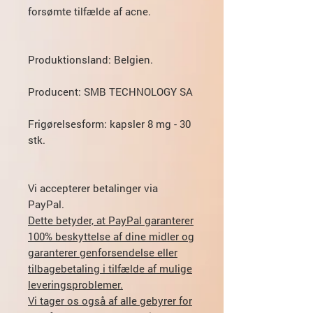
forsømte tilfælde af acne.
Produktionsland:
Belgien.
Producent:
SMB TECHNOLOGY SA
Frigørelsesform
: kapsler 8 mg - 30
stk.
Vi accepterer betalinger via
PayPal.
Dette betyder, at PayPal garanterer
100% beskyttelse af dine midler og
garanterer genforsendelse eller
tilbagebetaling i tilfælde af mulige
leveringsproblemer.
Vi tager os også af alle gebyrer for