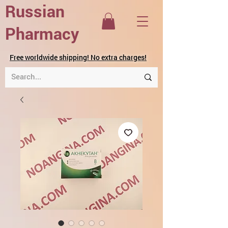
Russian
Pharmacy
Free worldwide shipping! No extra charges!