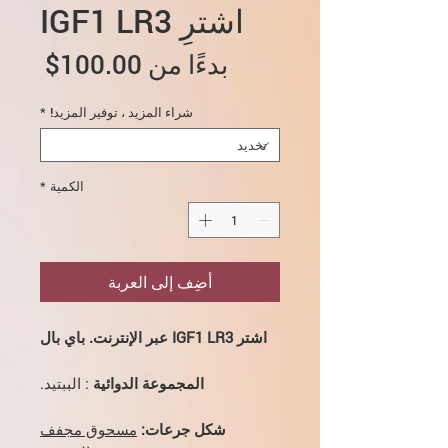
اشترِ IGF1 LR3
سعر
بدءًا من
100.00$
البيع
شراء المزيد ، توفير المزيد!
*
الكمية
*
أضِف إلى العربة
اشتر IGF1 LR3 عبر الإنترنت. باي بال
المجموعة الدوائية
: الببتيد.
شكل جرعات:
مسحوق مجفف