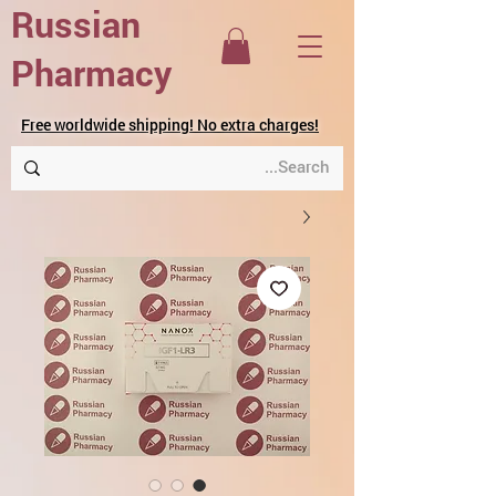
Russian
Pharmacy
Free worldwide shipping! No extra charges!