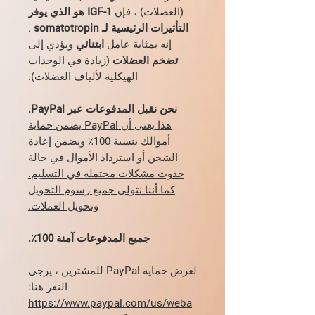
(العضلات) ، فإن
IGF-1 هو الذي يوفر
التأثيرات الرئيسية لـ somatotropin
.
إنه بمثابة عامل
ابتنائي
ويؤدي إلى
تضخم العضلات
(زيادة في الوحدات
الهيكلية لألياف العضلات).
نحن نقبل المدفوعات عبر PayPal.
هذا يعني أن PayPal يضمن حماية
أموالك بنسبة 100٪ ويضمن إعادة
الشحن أو استرداد الأموال في حالة
حدوث مشكلات محتملة في التسليم.
كما أننا نتولى جميع رسوم التحويل
وتحويل العملات.
جميع المدفوعات آمنة 100٪.
لعرض حماية PayPal للمشترين ، يرجى
النقر هنا:
https://www.paypal.com/us/weba